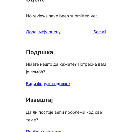
No reviews have been submitted yet.
reviews
Додај моју оцену
See all
Подршка
Имате нешто да кажете? Потребна вам
је помоћ?
Види форум подршке
Извештај
Да ли постоје већи проблеми код ове
теме?
Пријави ову тему