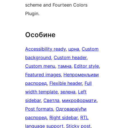
scheme and Fourteen Colors
Plugin.
Особине
Accessibility ready
, 
црна
, 
Custom
background
, 
Custom header
, 
Custom menu
, 
тамна
, 
Editor style
, 
Featured images
, 
Непроменљиви
распоред
, 
Flexible header
, 
Full
width template
, 
зелена
, 
Left
sidebar
, 
Светла
, 
микроформати
, 
Post formats
, 
Одговарајући
распоред
, 
Right sidebar
, 
RTL
language support
, 
Sticky post
, 