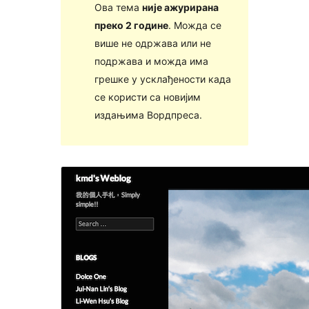
Ова тема
није ажурирана
преко 2 године
. Можда се
више не одржава или не
подржава и можда има
грешке у усклађености када
се користи са новијим
издањима Вордпреса.