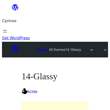
Скочи
на
Српски
садржај
Get WordPress
Themes
All themes
14-Glassy
14-Glassy
kcyeu