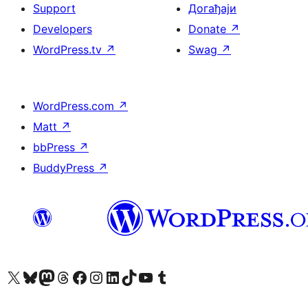
Support
Догађаји
Developers
Donate
↗
WordPress.tv
↗
Swag
↗
WordPress.com
↗
Matt
↗
bbPress
↗
BuddyPress
↗
Visit our X (formerly Twitter) account
Посетите наш Bluesky налог
Visit our Mastodon account
Посетите наш налог на Threads-у
Visit our Facebook page
Посетите наш Инстаграм налог
Visit our LinkedIn account
Посетите наш TikTok налог
Visit our YouTube channel
Посетите наш Tumblr налог