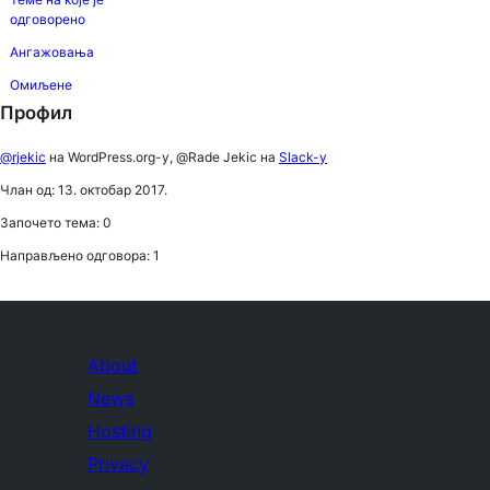
одговорено
Ангажовања
Омиљене
Профил
@rjekic
на WordPress.org-у, @Rade Jekic на
Slack-у
Члан од: 13. октобар 2017.
Започето тема: 0
Направљено одговора: 1
About
News
Hosting
Privacy