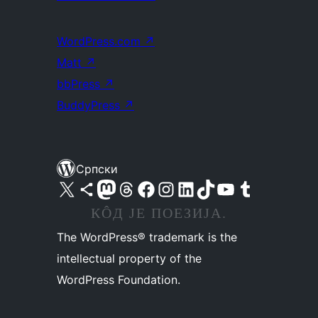
WordPress.com
↗
Matt
↗
bbPress
↗
BuddyPress
↗
Српски
Visit our X (formerly Twitter) account
Посетите наш Bluesky налог
Visit our Mastodon account
Посетите наш налог на Threads-у
Visit our Facebook page
Посетите наш Инстаграм налог
Visit our LinkedIn account
Посетите наш TikTok налог
Visit our YouTube channel
Посетите наш Tumblr налог
КÔД ЈЕ ПОЕЗИЈА.
The WordPress® trademark is the
intellectual property of the
WordPress Foundation.