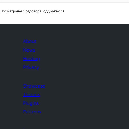
Посматрање 1 одговора (од укупно 1)
About
News
Hosting
Privacy
Showcase
Themes
Plugins
Patterns