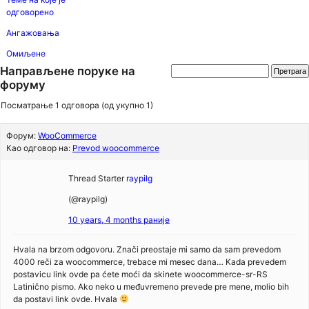
одговорено
Ангажовања
Омиљене
Направљене поруке на
форуму
Посматрање 1 одговора (од укупно 1)
Форум:
WooCommerce
Као одговор на:
Prevod woocommerce
Thread Starter
raypilg
(@raypilg)
10 years, 4 months раније
Hvala na brzom odgovoru. Znači preostaje mi samo da sam prevedom
4000 reči za woocommerce, trebace mi mesec dana… Kada prevedem
postavicu link ovde pa ćete moći da skinete woocommerce-sr-RS
Latinično pismo. Ako neko u međuvremeno prevede pre mene, molio bih
da postavi link ovde. Hvala