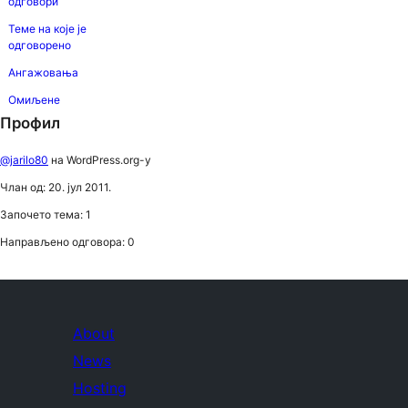
одговори
Теме на које је
одговорено
Ангажовања
Омиљене
Профил
@jarilo80
на WordPress.org-у
Члан од: 20. јул 2011.
Започето тема: 1
Направљено одговора: 0
About
News
Hosting