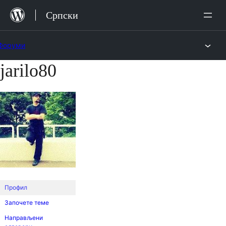
Скочи
Српски
на
садржај
Форуми
jarilo80
Скочи
на
садржај
Профил
Започете теме
Направљени