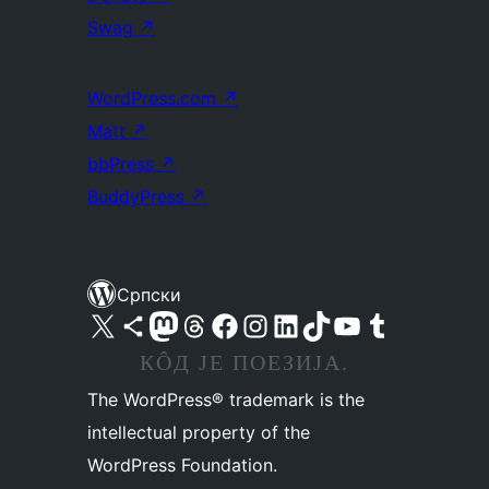
Swag
↗
WordPress.com
↗
Matt
↗
bbPress
↗
BuddyPress
↗
Српски
Visit our X (formerly Twitter) account
Посетите наш Bluesky налог
Visit our Mastodon account
Посетите наш налог на Threads-у
Visit our Facebook page
Посетите наш Инстаграм налог
Visit our LinkedIn account
Посетите наш TikTok налог
Visit our YouTube channel
Посетите наш Tumblr налог
КÔД ЈЕ ПОЕЗИЈА.
The WordPress® trademark is the
intellectual property of the
WordPress Foundation.