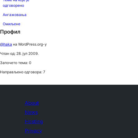
одговорено
Ангажовања
Омиљене
Профил
@haka
на WordPress.org-у
Члан од: 28. јул 2009.
Започето тема: 0
Направљено одговора: 7
About
News
Hosting
Privacy