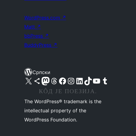
WordPress.com
↗
Matt
↗
bbPress
↗
BuddyPress
↗
Српски
Visit our X (formerly Twitter) account
Посетите наш Bluesky налог
Visit our Mastodon account
Посетите наш налог на Threads-у
Visit our Facebook page
Посетите наш Инстаграм налог
Visit our LinkedIn account
Посетите наш TikTok налог
Visit our YouTube channel
Посетите наш Tumblr налог
КÔД ЈЕ ПОЕЗИЈА.
The WordPress® trademark is the
intellectual property of the
WordPress Foundation.