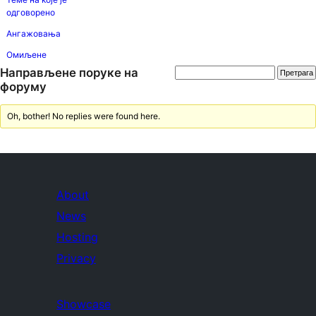
одговорено
Ангажовања
Омиљене
Направљене поруке на
форуму
Oh, bother! No replies were found here.
About
News
Hosting
Privacy
Showcase