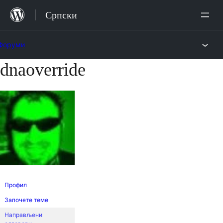
Скочи
Српски
на
садржај
Форуми
dnaoverride
Скочи
на
садржај
Профил
Започете теме
Направљени