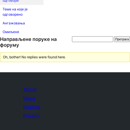
одговори
Теме на које је
одговорено
Ангажовања
Омиљене
Направљене поруке на
форуму
Oh, bother! No replies were found here.
About
News
Hosting
Privacy