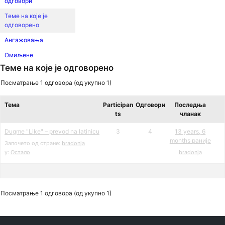
одговори
Теме на које је
одговорено
Ангажовања
Омиљене
Теме на које је одговорено
Посматрање 1 одговора (од укупно 1)
Тема
Participan
Одговори
Последња
ts
чланак
Dugme "Like" – prevod na latinicu
3
4
13 years, 6
months раније
Започето од стране:
bradonja
у:
Остало
bradonja
Посматрање 1 одговора (од укупно 1)