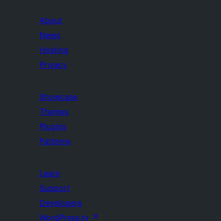
About
News
Hosting
Privacy
Showcase
Themes
Plugins
Patterns
Learn
Support
Developers
WordPress.tv
↗