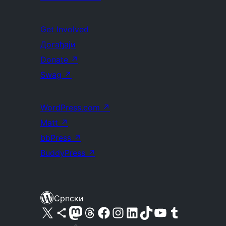
Get Involved
Догађаји
Donate
↗
Swag
↗
WordPress.com
↗
Matt
↗
bbPress
↗
BuddyPress
↗
Српски
Visit our X (formerly Twitter) account
Посетите наш Bluesky налог
Visit our Mastodon account
Посетите наш налог на Threads-у
Visit our Facebook page
Посетите наш Инстаграм налог
Visit our LinkedIn account
Посетите наш TikTok налог
Visit our YouTube channel
Посетите наш Tumblr налог