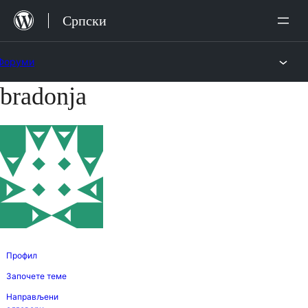
Скочи
Српски
на
садржај
Форуми
bradonja
Скочи
на
садржај
Профил
Започете теме
Направљени