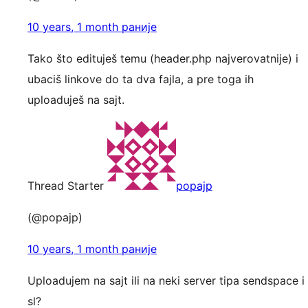
10 years, 1 month раније
Tako što edituješ temu (header.php najverovatnije) i
ubaciš linkove do ta dva fajla, a pre toga ih
uploaduješ na sajt.
Thread Starter
popajp
(@popajp)
10 years, 1 month раније
Uploadujem na sajt ili na neki server tipa sendspace i
sl?