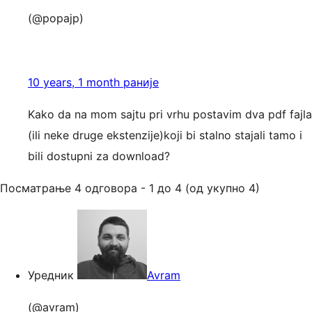
(@popajp)
10 years, 1 month раније
Kako da na mom sajtu pri vrhu postavim dva pdf fajla
(ili neke druge ekstenzije)koji bi stalno stajali tamo i
bili dostupni za download?
Посматрање 4 одговора - 1 до 4 (од укупно 4)
Уредник
Avram
(@avram)