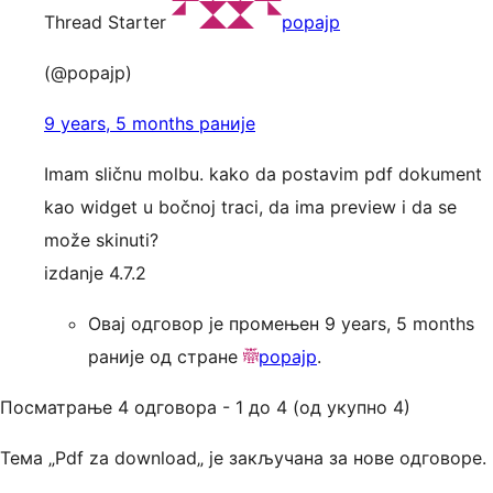
Thread Starter
popajp
(@popajp)
9 years, 5 months раније
Imam sličnu molbu. kako da postavim pdf dokument
kao widget u bočnoj traci, da ima preview i da se
može skinuti?
izdanje 4.7.2
Овај одговор је промењен 9 years, 5 months
раније од стране
popajp
.
Посматрање 4 одговора - 1 до 4 (од укупно 4)
Тема „Pdf za download„ је закључана за нове одговоре.