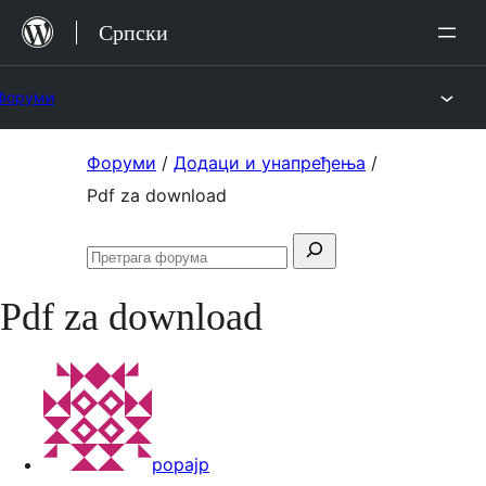
Скочи
Српски
на
садржај
Форуми
Скочи
Форуми
/
Додаци и унапређења
/
на
Pdf za download
садржај
Претрага
Претражи
за:
форуме
Pdf za download
popajp