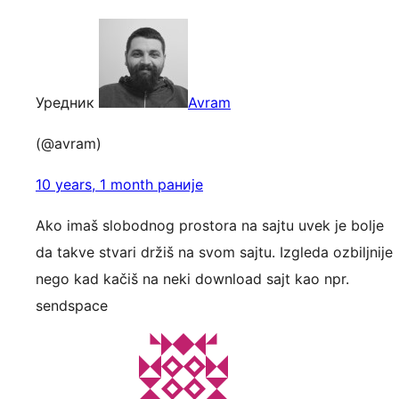
Уредник
Avram
(@avram)
10 years, 1 month раније
Ako imaš slobodnog prostora na sajtu uvek je bolje
da takve stvari držiš na svom sajtu. Izgleda ozbiljnije
nego kad kačiš na neki download sajt kao npr.
sendspace