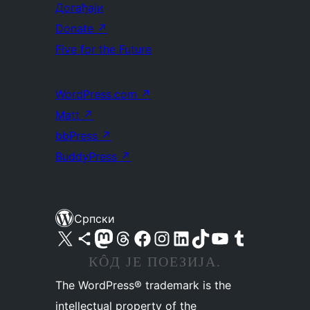
Догађаји
Donate
↗
Five for the Future
WordPress.com
↗
Matt
↗
bbPress
↗
BuddyPress
↗
Српски
Visit our X (formerly Twitter) account
Посетите наш Bluesky налог
Visit our Mastodon account
Посетите наш налог на Threads-у
Visit our Facebook page
Посетите наш Инстаграм налог
Visit our LinkedIn account
Посетите наш TikTok налог
Visit our YouTube channel
Посетите наш Tumblr налог
КÔД ЈЕ ПОЕЗИЈА.
The WordPress® trademark is the
intellectual property of the