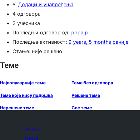
У:
Додаци и унапређења
4 одговора
2 учесника
Последњи одговор од:
popajp
Последња активност:
9 years, 5 months раније
Стање: није решено
Теме
Најпопуларније теме
Теме без одговора
Теме које нису подршка
Решене теме
Нерешене теме
Све теме
About
News