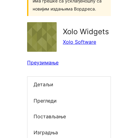
има грешке са усклађеношћу са
новијим издањима Вордреса.
Xolo Widgets
Xolo Software
Преузимање
Детаљи
Прегледи
Постављање
Изградња