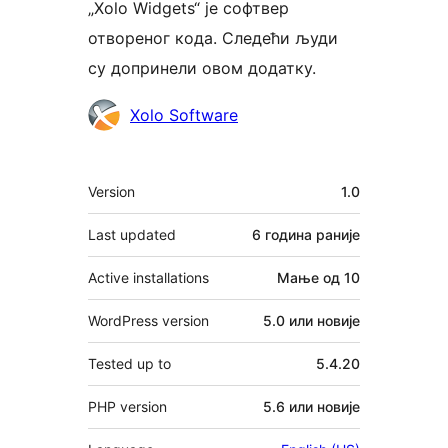
„Xolo Widgets“ је софтвер
отвореног кода. Следећи људи
су допринели овом додатку.
Сарадници
Xolo Software
Мета
Version
1.0
Last updated
6 година
раније
Active installations
Мање од 10
WordPress version
5.0 или новије
Tested up to
5.4.20
PHP version
5.6 или новије