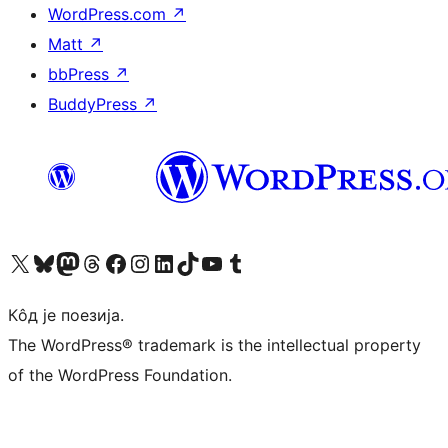
WordPress.com
↗
Matt
↗
bbPress
↗
BuddyPress
↗
Visit our X (formerly Twitter) account
Посетите наш Bluesky налог
Visit our Mastodon account
Посетите наш налог на Threads-у
Visit our Facebook page
Посетите наш Инстаграм налог
Visit our LinkedIn account
Посетите наш TikTok налог
Visit our YouTube channel
Посетите наш Tumblr налог
Кôд је поезија.
The WordPress® trademark is the intellectual property
of the WordPress Foundation.