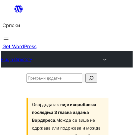
Скочи
на
Српски
садржај
Get WordPress
Plugin Directory
Претражи
додатке
Овај додатак
није испробан са
последња 3 главна издања
Вордпреса
.Можда се више не
одржава или подржава и можда