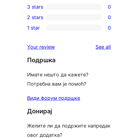
0
3 stars
0
star
4-
0
2 stars
0
reviews
star
3-
0
1 star
0
reviews
star
2-
0
reviews
star
1-
reviews
Your review
See all
reviews
star
Подршка
reviews
Имате нешто да кажете?
Потребна вам је помоћ?
Види форум подршке
Донирај
Желите ли да подржите напредак
овог додатка?