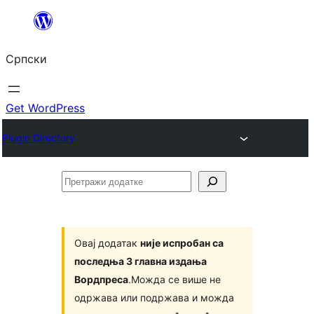
Скочи
на
Српски
садржај
Get WordPress
Plugin Directory
Претражи
додатке
Овај додатак
није испробан са
последња 3 главна издања
Вордпреса
.Можда се више не
одржава или подржава и можда