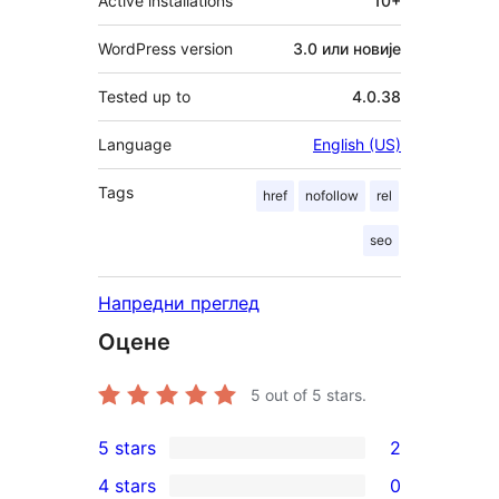
Active installations
10+
WordPress version
3.0 или новије
Tested up to
4.0.38
Language
English (US)
Tags
href
nofollow
rel
seo
Напредни преглед
Оцене
5
out of 5 stars.
5 stars
2
2
4 stars
0
5-