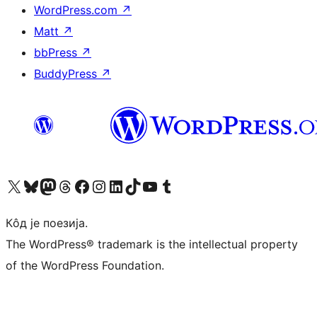
WordPress.com
↗
Matt
↗
bbPress
↗
BuddyPress
↗
Visit our X (formerly Twitter) account
Посетите наш Bluesky налог
Visit our Mastodon account
Посетите наш налог на Threads-у
Visit our Facebook page
Посетите наш Инстаграм налог
Visit our LinkedIn account
Посетите наш TikTok налог
Visit our YouTube channel
Посетите наш Tumblr налог
Кôд је поезија.
The WordPress® trademark is the intellectual property
of the WordPress Foundation.