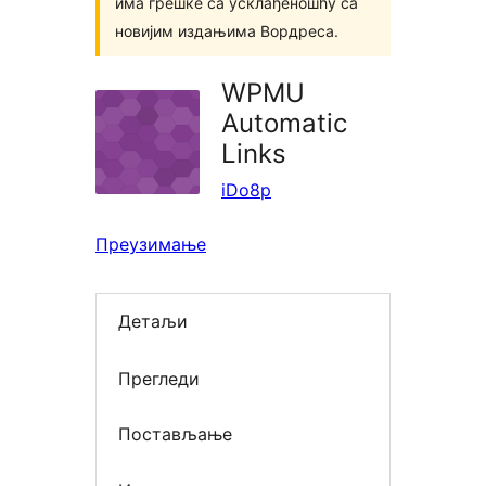
има грешке са усклађеношћу са
новијим издањима Вордреса.
WPMU
Automatic
Links
iDo8p
Преузимање
Детаљи
Прегледи
Постављање