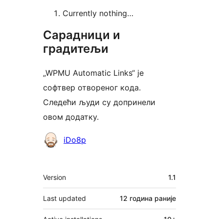
Currently nothing…
Сарадници и
градитељи
„WPMU Automatic Links“ је
софтвер отвореног кода.
Следећи људи су допринели
овом додатку.
Сарадници
iDo8p
Мета
Version
1.1
Last updated
12 година
раније