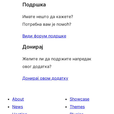
Подршка
Имате нешто да кажете?
Потребна вам је помоћ?
Види форум подршке
Донирај
Желите ли да подржите напредак
овог додатка?
Донирај овом додатку
About
Showcase
News
Themes