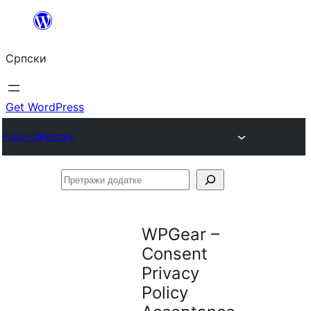
Скочи
на
Српски
садржај
Get WordPress
Plugin Directory
Претражи
додатке
WPGear –
Consent
Privacy
Policy