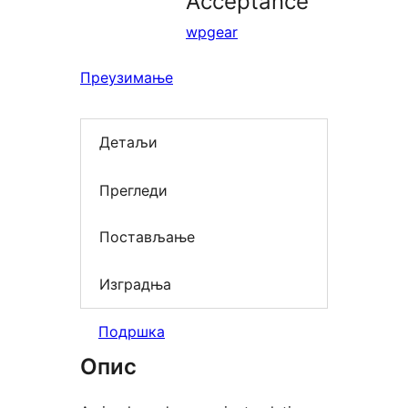
Acceptance
wpgear
Преузимање
Детаљи
Прегледи
Постављање
Изградња
Подршка
Опис