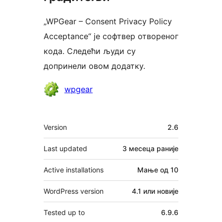
„WPGear – Consent Privacy Policy
Acceptance“ је софтвер отвореног
кода. Следећи људи су
допринели овом додатку.
Сарадници
wpgear
Мета
Version
2.6
Last updated
3 месеца
раније
Active installations
Мање од 10
WordPress version
4.1 или новије
Tested up to
6.9.6