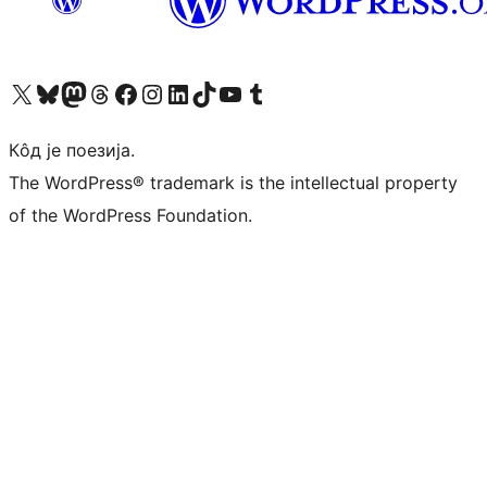
Visit our X (formerly Twitter) account
Посетите наш Bluesky налог
Visit our Mastodon account
Посетите наш налог на Threads-у
Visit our Facebook page
Посетите наш Инстаграм налог
Visit our LinkedIn account
Посетите наш TikTok налог
Visit our YouTube channel
Посетите наш Tumblr налог
Кôд је поезија.
The WordPress® trademark is the intellectual property
of the WordPress Foundation.