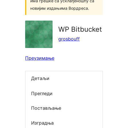
има грешке са усклађеношћу са
новијим издањима Вордреса.
WP Bitbucket
grosbouff
Преузимање
Детаљи
Прегледи
Постављање
Изградња