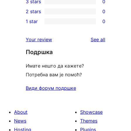
3 stars
0
star
4-
0
2 stars
0
review
star
3-
0
1 star
0
reviews
star
2-
0
reviews
star
1-
reviews
Your review
See all
reviews
star
Подршка
reviews
Имате нешто да кажете?
Потребна вам је помоћ?
Види форум подршке
About
Showcase
News
Themes
Hosting
Plugins