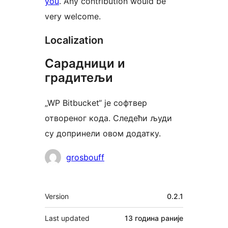
you
. Any contribution would be
very welcome.
Localization
Сарадници и
градитељи
„WP Bitbucket“ је софтвер
отвореног кода. Следећи људи
су допринели овом додатку.
Сарадници
grosbouff
Мета
Version
0.2.1
Last updated
13 година
раније