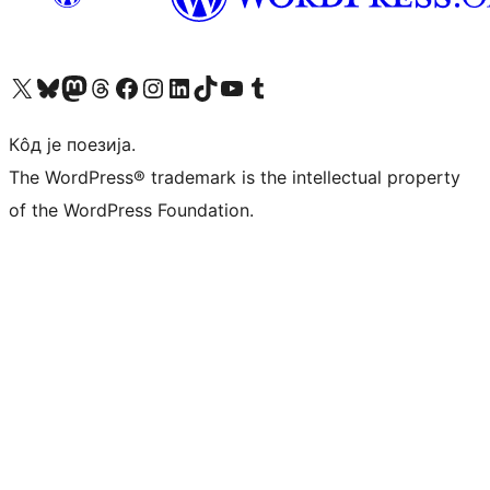
Visit our X (formerly Twitter) account
Посетите наш Bluesky налог
Visit our Mastodon account
Посетите наш налог на Threads-у
Visit our Facebook page
Посетите наш Инстаграм налог
Visit our LinkedIn account
Посетите наш TikTok налог
Visit our YouTube channel
Посетите наш Tumblr налог
Кôд је поезија.
The WordPress® trademark is the intellectual property
of the WordPress Foundation.