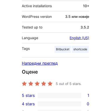
Active installations
10+
WordPress version
3.5 или новије
Tested up to
3.5.2
Language
English (US)
Tags
Bitbucket
shortcode
Напредни преглед
Оцене
5
out of 5 stars.
5 stars
1
1
4 stars
0
5-
0