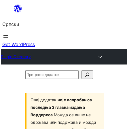
Скочи
на
Српски
садржај
Get WordPress
Plugin Directory
Претражи
додатке
Овај додатак
није испробан са
последња 3 главна издања
Вордпреса
.Можда се више не
одржава или подржава и можда