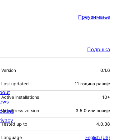
Преузимање
Подршка
Мета
Version
0.1.6
Last updated
11 година
раније
bout
Active installations
10+
ews
osting
WordPress version
3.5.0 или новије
rivacy
Tested up to
4.0.38
Language
English (US)