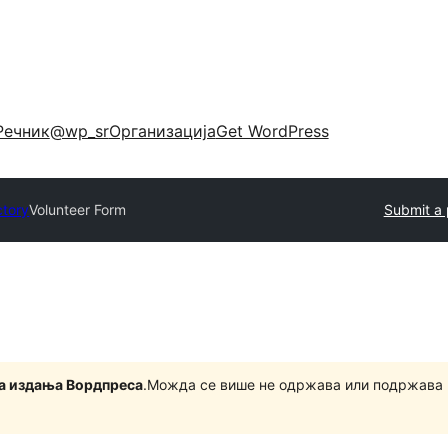
Речник
@wp_sr
Организација
Get WordPress
ctory
Volunteer Form
Submit a 
на издања Вордпреса
.Можда се више не одржава или подржава 