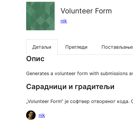
Volunteer Form
nik
Детаљи
Прегледи
Постављање
Опис
Generates a volunteer form with submissions av
Сарадници и градитељи
„Volunteer Form“ је софтвер отвореног кода
Сарадници
nik