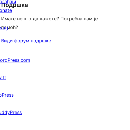
огађаји
Подршка
reviews
onate
Имате нешто да кажете? Потребна вам је
↗
помоћ?
wag
↗
Види форум подршке
ordPress.com
↗
att
↗
bPress
↗
uddyPress
↗