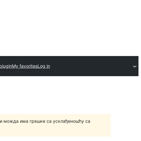
plugin
My favorites
Log in
и можда има грешке са усклађеношћу са