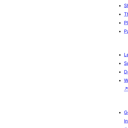
S
T
P
P
L
S
D
W
G
I