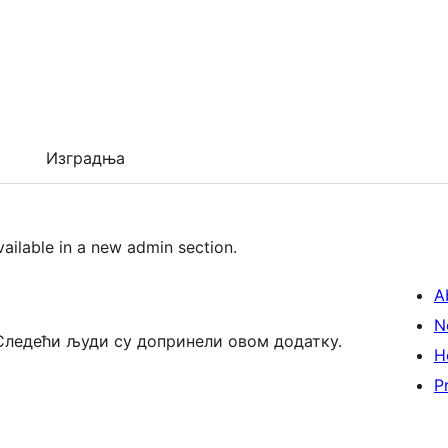
Изградња
ailable in a new admin section.
A
N
. Следећи људи су допринели овом додатку.
H
P