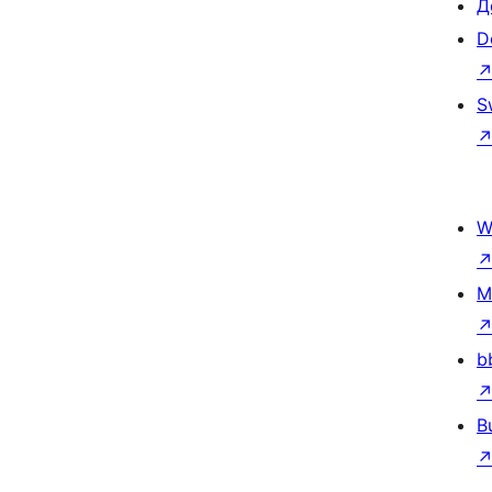
Д
D
S
W
M
b
B