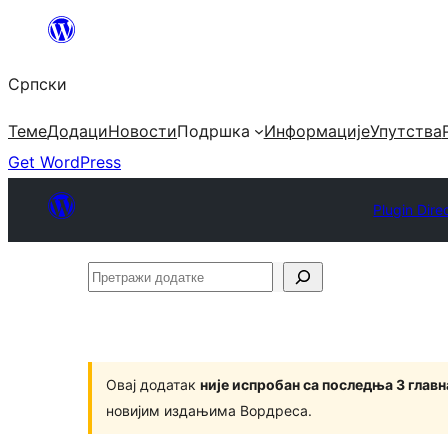
Скочи
на
Српски
садржај
Теме
Додаци
Новости
Подршка
Информације
Упутства
Get WordPress
Plugin Dire
Претражи
додатке
Овај додатак
није испробан са последња 3 глав
новијим издањима Вордреса.