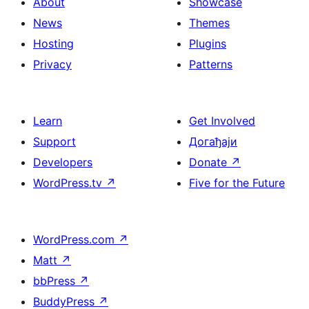
About
Showcase
News
Themes
Hosting
Plugins
Privacy
Patterns
Learn
Get Involved
Support
Догађаји
Developers
Donate
↗
WordPress.tv
↗
Five for the Future
WordPress.com
↗
Matt
↗
bbPress
↗
BuddyPress
↗