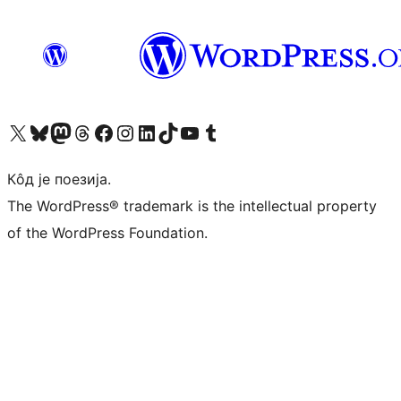
Visit our X (formerly Twitter) account
Посетите наш Bluesky налог
Visit our Mastodon account
Посетите наш налог на Threads-у
Visit our Facebook page
Посетите наш Инстаграм налог
Visit our LinkedIn account
Посетите наш TikTok налог
Visit our YouTube channel
Посетите наш Tumblr налог
Кôд је поезија.
The WordPress® trademark is the intellectual property
of the WordPress Foundation.