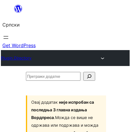
Скочи
на
Српски
садржај
Get WordPress
Plugin Directory
Претражи
додатке
Овај додатак
није испробан са
последња 3 главна издања
Вордпреса
.Можда се више не
одржава или подржава и можда