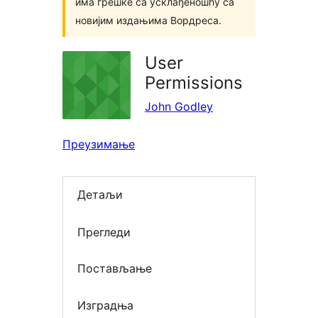
има грешке са усклађеношћу са
новијим издањима Вордреса.
User
Permissions
John Godley
Преузимање
Детаљи
Прегледи
Постављање
Изградња