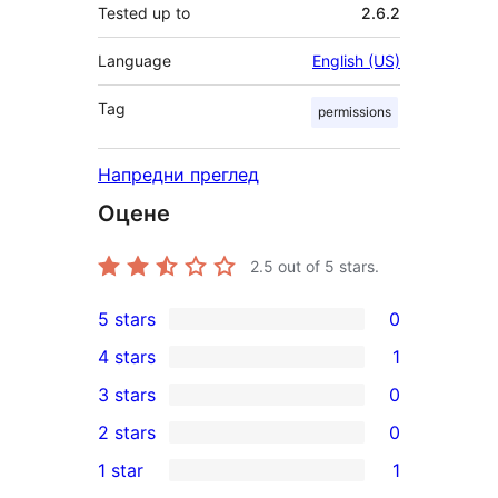
Tested up to
2.6.2
Language
English (US)
Tag
permissions
Напредни преглед
Оцене
2.5
out of 5 stars.
5 stars
0
0
4 stars
1
5-
1
3 stars
0
star
4-
0
2 stars
0
reviews
star
3-
0
1 star
1
review
star
2-
1