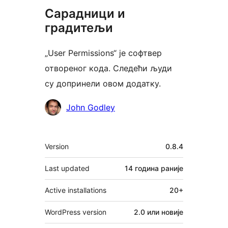
Сарадници и
градитељи
„User Permissions“ је софтвер
отвореног кода. Следећи људи
су допринели овом додатку.
Сарадници
John Godley
Мета
Version
0.8.4
Last updated
14 година
раније
Active installations
20+
WordPress version
2.0 или новије