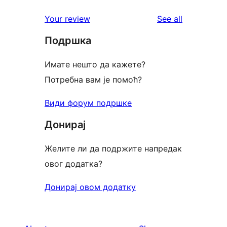
reviews
star
1-
reviews
Your review
See all
reviews
star
Подршка
review
Имате нешто да кажете?
Потребна вам је помоћ?
Види форум подршке
Донирај
Желите ли да подржите напредак
овог додатка?
Донирај овом додатку