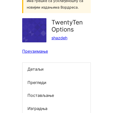
има грешке са усклађеношћу са
новијим издањима Вордреса.
TwentyTen
Options
shazdeh
Преузимање
Детаљи
Прегледи
Постављање
Изградња