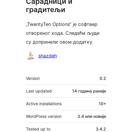
Сарадници и
градитељи
„TwentyTen Options“ је софтвер
отвореног кода. Следећи људи
су допринели овом додатку.
Сарадници
shazdeh
Мета
Version
0.2
Last updated
14 година
раније
Active installations
10+
WordPress version
3.4 или новије
Tested up to
3.4.2