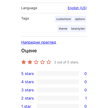
Language
English (US)
Tags
customizer
options
theme
twentyten
Напредни преглед
Оцене
2
out of 5 stars.
5 stars
0
0
4 stars
0
5-
0
3 stars
0
star
4-
0
2 stars
1
reviews
star
3-
1
1 star
0
reviews
star