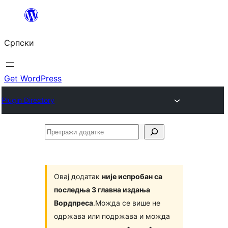
Скочи
на
Српски
садржај
Get WordPress
Plugin Directory
Претражи
додатке
Овај додатак
није испробан са
последња 3 главна издања
Вордпреса
.Можда се више не
одржава или подржава и можда