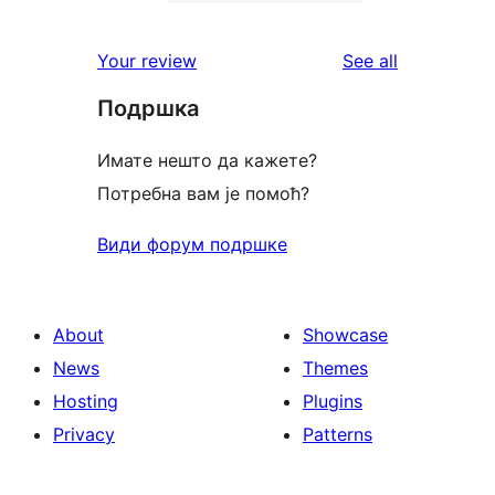
2-
0
reviews
star
1-
reviews
Your review
See all
review
star
Подршка
reviews
Имате нешто да кажете?
Потребна вам је помоћ?
Види форум подршке
About
Showcase
News
Themes
Hosting
Plugins
Privacy
Patterns