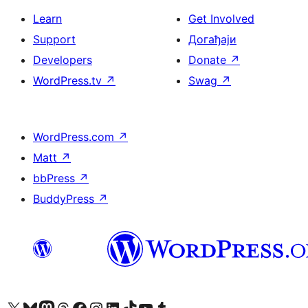
Learn
Get Involved
Support
Догађаји
Developers
Donate
↗
WordPress.tv
↗
Swag
↗
WordPress.com
↗
Matt
↗
bbPress
↗
BuddyPress
↗
Visit our X (formerly Twitter) account
Посетите наш Bluesky налог
Visit our Mastodon account
Посетите наш налог на Threads-у
Visit our Facebook page
Посетите наш Инстаграм налог
Visit our LinkedIn account
Посетите наш TikTok налог
Visit our YouTube channel
Посетите наш Tumblr налог