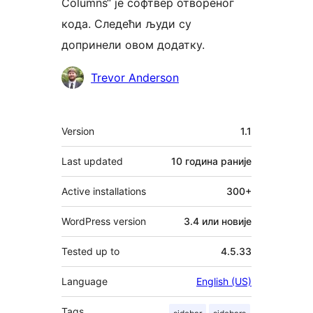
Columns“ је софтвер отвореног
кода. Следећи људи су
допринели овом додатку.
Сарадници
Trevor Anderson
Мета
Version
1.1
Last updated
10 година
раније
Active installations
300+
WordPress version
3.4 или новије
Tested up to
4.5.33
Language
English (US)
Tags