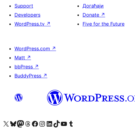
Support
Догађаји
Developers
Donate
↗
WordPress.tv
↗
Five for the Future
WordPress.com
↗
Matt
↗
bbPress
↗
BuddyPress
↗
Visit our X (formerly Twitter) account
Посетите наш Bluesky налог
Visit our Mastodon account
Посетите наш налог на Threads-у
Visit our Facebook page
Посетите наш Инстаграм налог
Visit our LinkedIn account
Посетите наш TikTok налог
Visit our YouTube channel
Посетите наш Tumblr налог