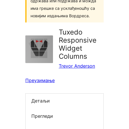
одржава или подржава и можда
има грешке са усклађеношћу са
новијим издањима Вордреса.
Tuxedo
Responsive
Widget
Columns
Trevor Anderson
Преузимање
Детаљи
Прегледи