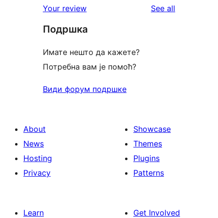
reviews
Your review
See all
reviews
star
Подршка
reviews
Имате нешто да кажете?
Потребна вам је помоћ?
Види форум подршке
About
Showcase
News
Themes
Hosting
Plugins
Privacy
Patterns
Learn
Get Involved