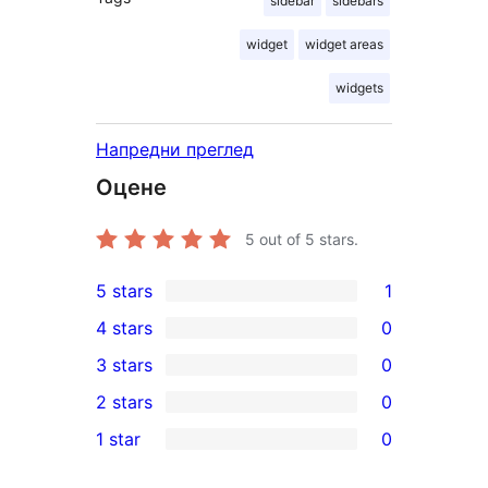
sidebar
sidebars
widget
widget areas
widgets
Напредни преглед
Оцене
5
out of 5 stars.
5 stars
1
1
4 stars
0
5-
0
3 stars
0
star
4-
0
2 stars
0
review
star
3-
0
1 star
0
reviews
star
2-
0
reviews
star
1-