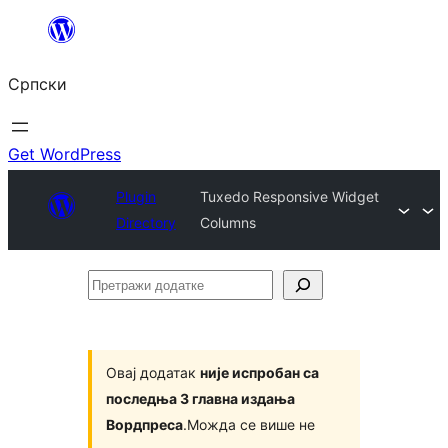
Скочи
на
Српски
садржај
Get WordPress
Plugin
Tuxedo Responsive Widget
Directory
Columns
Претражи
додатке
Овај додатак
није испробан са
последња 3 главна издања
Вордпреса
.Можда се више не