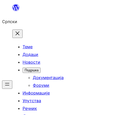
Скочи
на
Српски
садржај
Теме
Додаци
Новости
Подршка
Документација
Форуми
Информације
Упутства
Речник