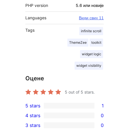
PHP version
5.6 или новије
Languages
Види свих 11
Tags
infinite scroll
ThemeZee
toolkit
widget logic
widget visibility
Оцене
5
out of 5 stars.
5 stars
1
1
4 stars
0
5-
0
3 stars
0
star
4-