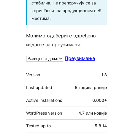
стабилна. Не препоручују се за
коришћење на продукционим веб
местима.
Молимо одаберите одређено
издање за преузимање.
Преузимање
Мета
Version
1.3
Last updated
5 година
раније
Active installations
6.000+
WordPress version
4.7 или новије
Tested up to
5.8.14