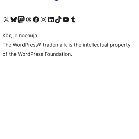
Visit our X (formerly Twitter) account
Посетите наш Bluesky налог
Visit our Mastodon account
Посетите наш налог на Threads-у
Visit our Facebook page
Посетите наш Инстаграм налог
Visit our LinkedIn account
Посетите наш TikTok налог
Visit our YouTube channel
Посетите наш Tumblr налог
Кôд је поезија.
The WordPress® trademark is the intellectual property
of the WordPress Foundation.