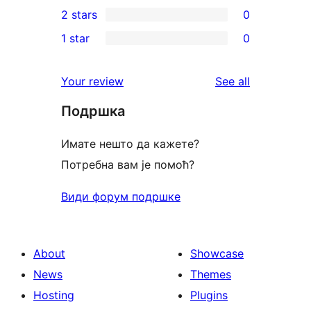
0
2 stars
0
review
star
3-
0
1 star
0
reviews
star
2-
0
reviews
star
1-
reviews
Your review
See all
reviews
star
Подршка
reviews
Имате нешто да кажете?
Потребна вам је помоћ?
Види форум подршке
About
Showcase
News
Themes
Hosting
Plugins