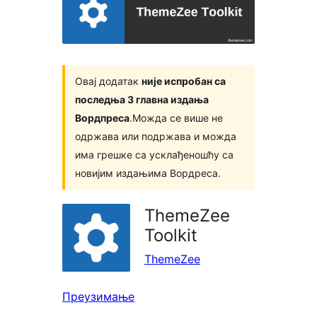
Овај додатак
није испробан са
последња 3 главна издања
Вордпреса
.Можда се више не
одржава или подржава и можда
има грешке са усклађеношћу са
новијим издањима Вордреса.
ThemeZee
Toolkit
ThemeZee
Преузимање