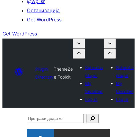
@wp_sr
Организација
Get WordPress
Get WordPress
Submit a
Submit a
Plugin
ThemeZe
plugin
plugin
Directory
e Toolkit
My
My
favorites
favorites
Log in
Log in
Претражи
додатке