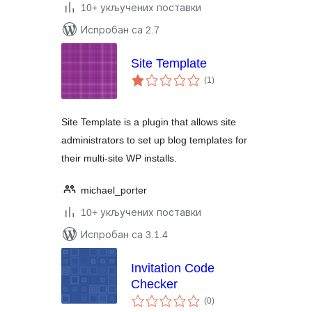
10+ укључених поставки
Испробан са 2.7
Site Template
укупних
(1
)
оцена
Site Template is a plugin that allows site
administrators to set up blog templates for
their multi-site WP installs.
michael_porter
10+ укључених поставки
Испробан са 3.1.4
Invitation Code
Checker
укупних
(0
)
оцена