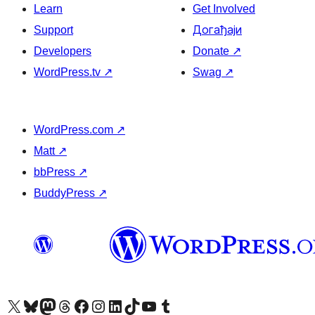
Learn
Get Involved
Support
Догађаји
Developers
Donate
↗
WordPress.tv
↗
Swag
↗
WordPress.com
↗
Matt
↗
bbPress
↗
BuddyPress
↗
Visit our X (formerly Twitter) account
Посетите наш Bluesky налог
Visit our Mastodon account
Посетите наш налог на Threads-у
Visit our Facebook page
Посетите наш Инстаграм налог
Visit our LinkedIn account
Посетите наш TikTok налог
Visit our YouTube channel
Посетите наш Tumblr налог