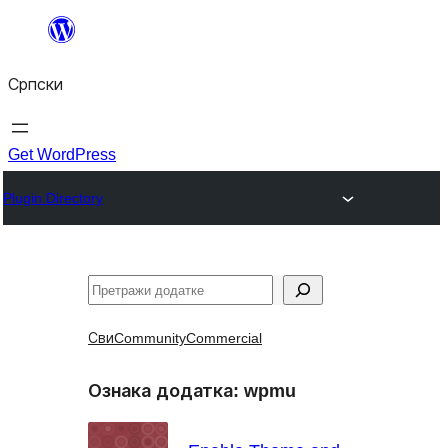
Скочи
на
Српски
садржај
Get WordPress
Plugin Directory
Претрага
Сви
Community
Commercial
Ознака додатка:
wpmu