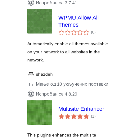
Испробан са 3.7.41
WPMU Allow All
Themes
укупних
(0
)
оцена
Automatically enable all themes available
on your network to all websites in the
network.
shazdeh
Мање од 10 укључених поставки
Испробан са 4.8.29
Multisite Enhancer
укупних
(1
)
оцена
This plugins enhances the multisite