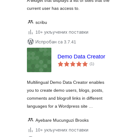
A widget that displays a list of sites that the
current user has access to.
scribu
10+ укључених поставки
Испробан са 3.7.41
Demo Data Creator
укупних
(1
)
оцена
Multilingual Demo Data Creator enables
you to create demo users, blogs, posts,
comments and blogroll links in different
languages for a Wordpress site …
Ayebare Mucunguzi Brooks
10+ укључених поставки