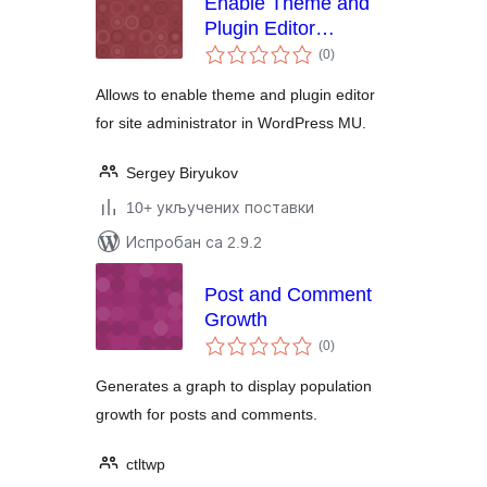
Enable Theme and
Plugin Editor
укупних
(WPMU)
(0
)
оцена
Allows to enable theme and plugin editor
for site administrator in WordPress MU.
Sergey Biryukov
10+ укључених поставки
Испробан са 2.9.2
Post and Comment
Growth
укупних
(0
)
оцена
Generates a graph to display population
growth for posts and comments.
ctltwp