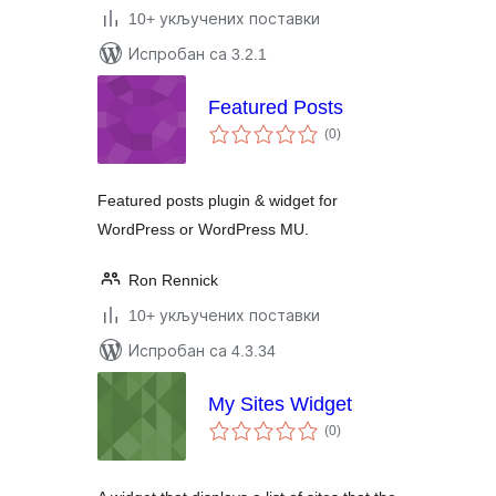
10+ укључених поставки
Испробан са 3.2.1
Featured Posts
укупних
(0
)
оцена
Featured posts plugin & widget for
WordPress or WordPress MU.
Ron Rennick
10+ укључених поставки
Испробан са 4.3.34
My Sites Widget
укупних
(0
)
оцена