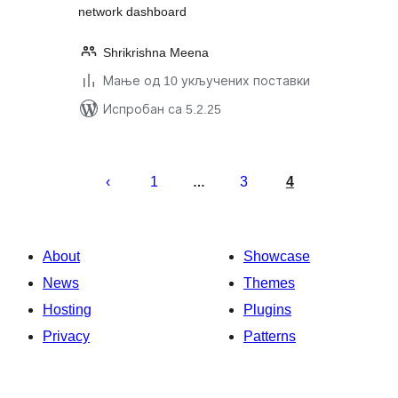
network dashboard
Shrikrishna Meena
Мање од 10 укључених поставки
Испробан са 5.2.25
Пагинација
чланака
1
3
4
…
About
Showcase
News
Themes
Hosting
Plugins
Privacy
Patterns