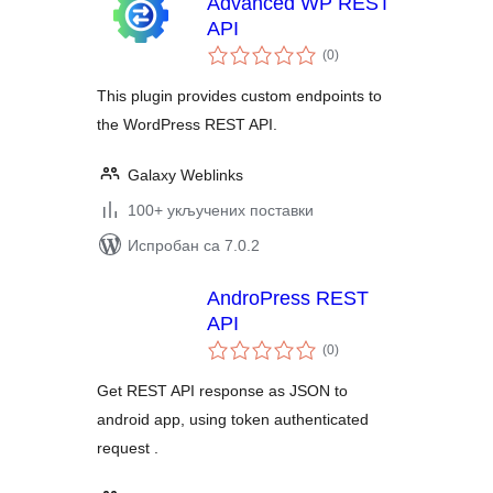
Advanced WP REST
API
укупних
(0
)
оцена
This plugin provides custom endpoints to
the WordPress REST API.
Galaxy Weblinks
100+ укључених поставки
Испробан са 7.0.2
AndroPress REST
API
укупних
(0
)
оцена
Get REST API response as JSON to
android app, using token authenticated
request .