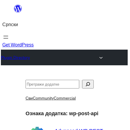
Скочи
на
Српски
садржај
Get WordPress
Plugin Directory
Претрага
Сви
Community
Commercial
Ознака додатка:
wp-post-api