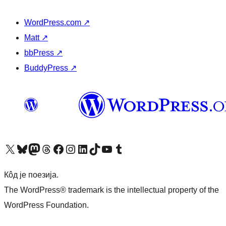
WordPress.com
↗
Matt
↗
bbPress
↗
BuddyPress
↗
Visit our X (formerly Twitter) account
Посетите наш Bluesky налог
Visit our Mastodon account
Посетите наш налог на Threads-у
Visit our Facebook page
Посетите наш Инстаграм налог
Visit our LinkedIn account
Посетите наш TikTok налог
Visit our YouTube channel
Посетите наш Tumblr налог
Кôд је поезија.
The WordPress® trademark is the intellectual property of the
WordPress Foundation.