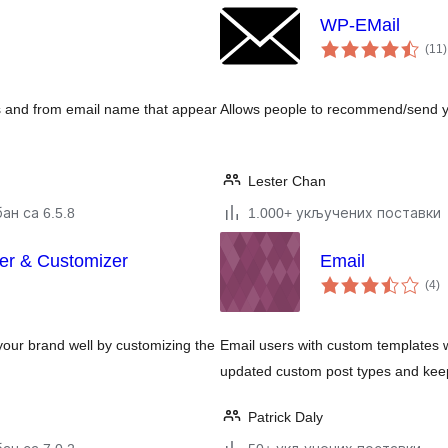
WP-EMail
(11
)
s and from email name that appear
Allows people to recommend/send yo
Lester Chan
ан са 6.5.8
1.000+ укључених поставки
er & Customizer
Email
у
(4
)
о
our brand well by customizing the
Email users with custom templates 
updated custom post types and keep
Patrick Daly