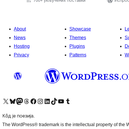
700+ укључених поставки
Испроб
About
Showcase
L
News
Themes
S
Hosting
Plugins
D
Privacy
Patterns
W
Visit our X (formerly Twitter) account
Посетите наш Bluesky налог
Visit our Mastodon account
Посетите наш налог на Threads-у
Visit our Facebook page
Посетите наш Инстаграм налог
Visit our LinkedIn account
Посетите наш TikTok налог
Visit our YouTube channel
Посетите наш Tumblr налог
Кôд је поезија.
The WordPress® trademark is the intellectual property of the