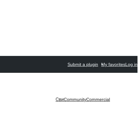
Submit a plugin
My favorites
Log in
Сви
Community
Commercial