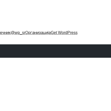
ечник
@wp_sr
Организација
Get WordPress