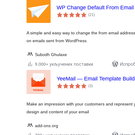
WP Change Default From Email
укупних
(21
)
оцена
A simple and easy way to change the from email addres
on emails sent from WordPress.
Subodh Ghulaxe
9.000+ укључених поставки
Испроб
YeeMail — Email Template Build
укупних
(3
)
оцена
Make an impression with your customers and represent y
design and content of your email
add-ons.org