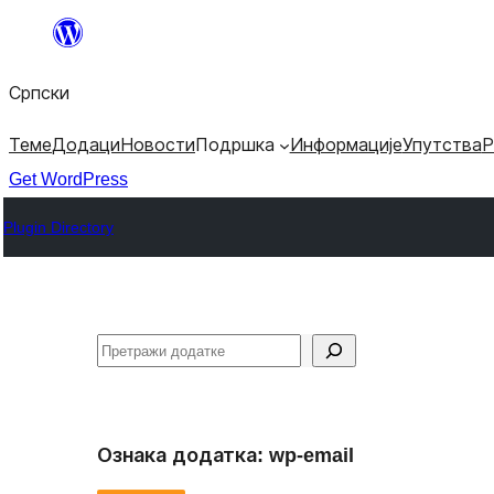
Скочи
на
Српски
садржај
Теме
Додаци
Новости
Подршка
Информације
Упутства
Р
Get WordPress
Plugin Directory
Претрага
Ознака додатка:
wp-email