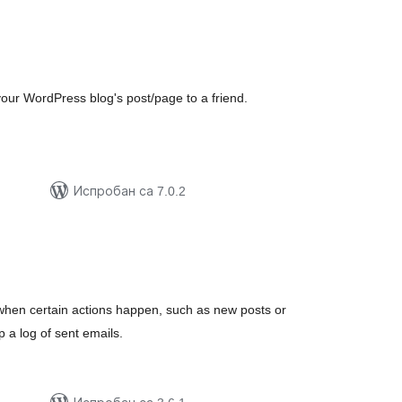
укупних
оцена
ur WordPress blog's post/page to a friend.
Испробан са 7.0.2
купних
цена
when certain actions happen, such as new posts or
 a log of sent emails.