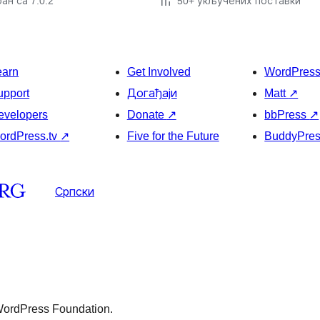
ан са 7.0.2
50+ укључених поставки
earn
Get Involved
WordPres
upport
Догађаји
Matt
↗
evelopers
Donate
↗
bbPress
↗
ordPress.tv
↗
Five for the Future
BuddyPre
Српски
 WordPress Foundation.