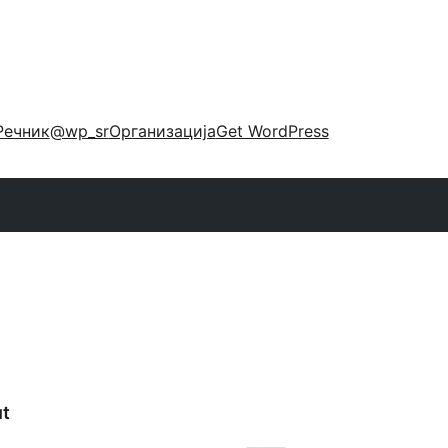
Речник
@wp_sr
Организација
Get WordPress
t