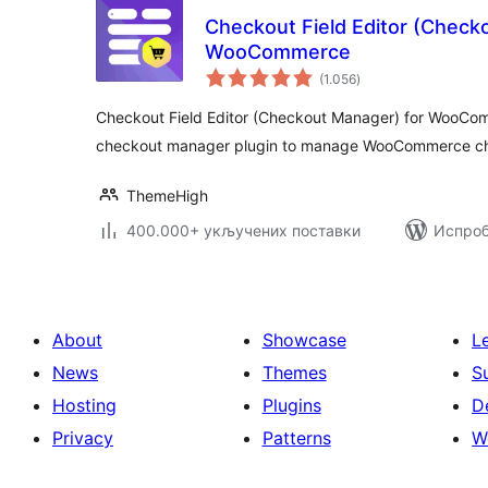
Checkout Field Editor (Check
WooCommerce
укупних
(1.056
)
оцена
Checkout Field Editor (Checkout Manager) for WooC
checkout manager plugin to manage WooCommerce che
ThemeHigh
400.000+ укључених поставки
Испроб
About
Showcase
L
News
Themes
S
Hosting
Plugins
D
Privacy
Patterns
W