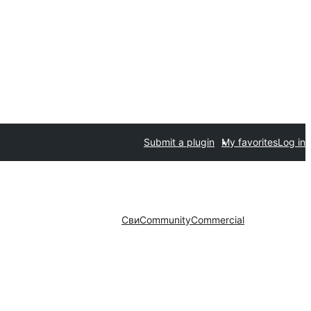
Submit a plugin
My favorites
Log in
Сви
Community
Commercial