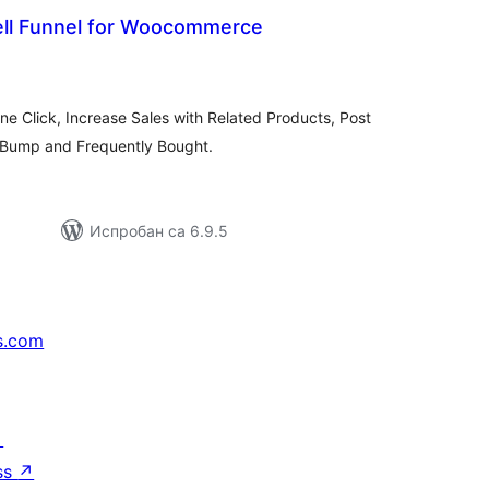
ell Funnel for Woocommerce
укупних
оцена
 Click, Increase Sales with Related Products, Post
r Bump and Frequently Bought.
Испробан са 6.9.5
s.com
↗
ss
↗