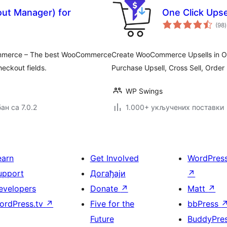
out Manager) for
One Click Ups
(98
)
ommerce – The best WooCommerce
Create WooCommerce Upsells in One
ckout fields.
Purchase Upsell, Cross Sell, Orde
WP Swings
ан са 7.0.2
1.000+ укључених поставки
earn
Get Involved
WordPres
upport
Догађаји
↗
evelopers
Donate
↗
Matt
↗
ordPress.tv
↗
Five for the
bbPress
Future
BuddyPre