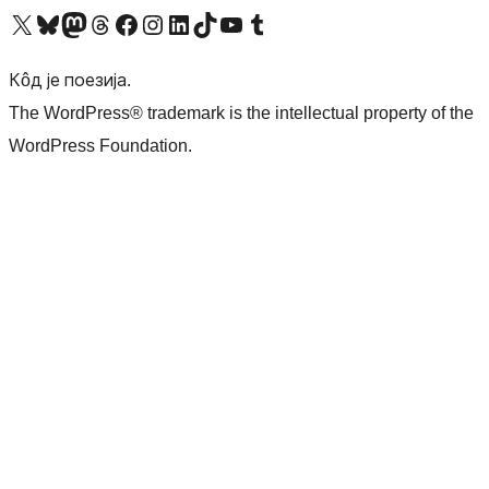
Visit our X (formerly Twitter) account
Посетите наш Bluesky налог
Visit our Mastodon account
Посетите наш налог на Threads-у
Visit our Facebook page
Посетите наш Инстаграм налог
Visit our LinkedIn account
Посетите наш TikTok налог
Visit our YouTube channel
Посетите наш Tumblr налог
Кôд је поезија.
The WordPress® trademark is the intellectual property of the
WordPress Foundation.