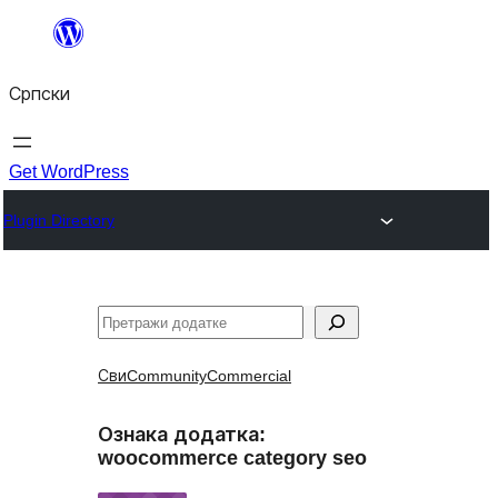
Скочи
на
Српски
садржај
Get WordPress
Plugin Directory
Претрага
Сви
Community
Commercial
Ознака додатка:
woocommerce category seo