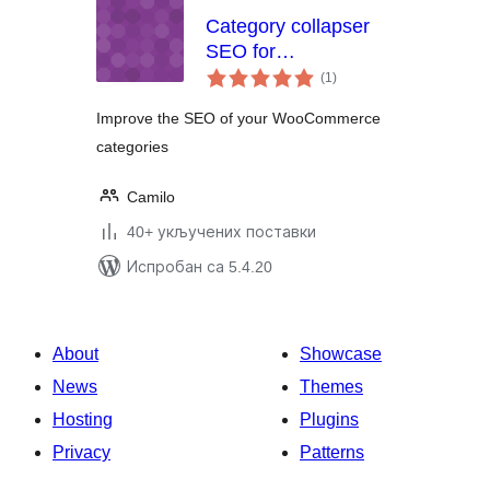
Category collapser
SEO for
укупних
WooCommerce
(1
)
оцена
Improve the SEO of your WooCommerce
categories
Camilo
40+ укључених поставки
Испробан са 5.4.20
About
Showcase
News
Themes
Hosting
Plugins
Privacy
Patterns