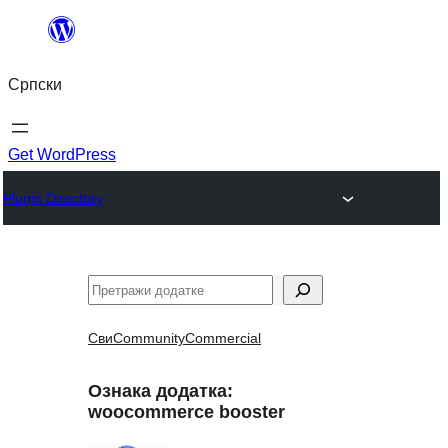
Скочи
на
Српски
садржај
Get WordPress
Plugin Directory
Претрага
Сви
Community
Commercial
Ознака додатка:
woocommerce booster