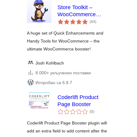
Store Toolkit –
WooCommerce
укупних
Extensions, Quick
(44
)
оцена
Enhancements &
A huge set of Quick Enhancements and
Handy Tools
Handy Tools for WooCommerce – the
ultimate WooCommerce booster!
Josh Kohlbach
8.000+ укључених поставки
Испробан са 6.8.7
Coderlift Product
Page Booster
укупних
(0
)
оцена
Coderlift Product Page Booster plugin will
add an extra field to add content after the