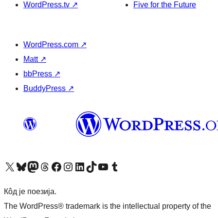
WordPress.tv
↗
Five for the Future
WordPress.com
↗
Matt
↗
bbPress
↗
BuddyPress
↗
Visit our X (formerly Twitter) account
Посетите наш Bluesky налог
Visit our Mastodon account
Посетите наш налог на Threads-у
Visit our Facebook page
Посетите наш Инстаграм налог
Visit our LinkedIn account
Посетите наш TikTok налог
Visit our YouTube channel
Посетите наш Tumblr налог
Кôд је поезија.
The WordPress® trademark is the intellectual property of the