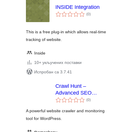
INSIDE Integration
укупних
(0
)
оцена
This is a free plug-in which allows real-time
tracking of website.
Inside
10+ укључених поставки
Испробан са 3.7.41
Crawl Hunt –
Advanced SEO
укупних
Optimization Tool
(0
)
оцена
A powerful website crawler and monitoring
tool for WordPress.