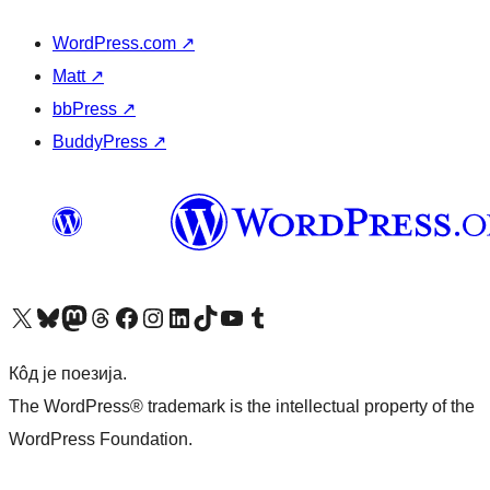
WordPress.com
↗
Matt
↗
bbPress
↗
BuddyPress
↗
Visit our X (formerly Twitter) account
Посетите наш Bluesky налог
Visit our Mastodon account
Посетите наш налог на Threads-у
Visit our Facebook page
Посетите наш Инстаграм налог
Visit our LinkedIn account
Посетите наш TikTok налог
Visit our YouTube channel
Посетите наш Tumblr налог
Кôд је поезија.
The WordPress® trademark is the intellectual property of the
WordPress Foundation.