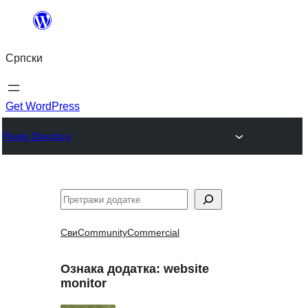
Скочи
на
Српски
садржај
Get WordPress
Plugin Directory
Претрага
Сви
Community
Commercial
Ознака додатка:
website
monitor