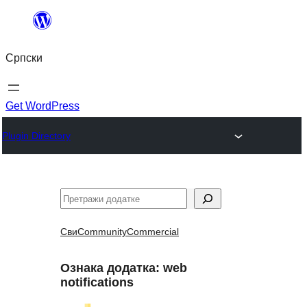
Скочи
на
Српски
садржај
Get WordPress
Plugin Directory
Претрага
Сви
Community
Commercial
Ознака додатка:
web
notifications