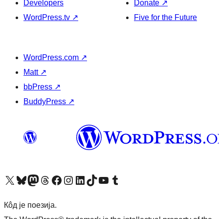
Developers
Donate
↗
WordPress.tv
↗
Five for the Future
WordPress.com
↗
Matt
↗
bbPress
↗
BuddyPress
↗
Visit our X (formerly Twitter) account
Посетите наш Bluesky налог
Visit our Mastodon account
Посетите наш налог на Threads-у
Visit our Facebook page
Посетите наш Инстаграм налог
Visit our LinkedIn account
Посетите наш TikTok налог
Visit our YouTube channel
Посетите наш Tumblr налог
Кôд је поезија.