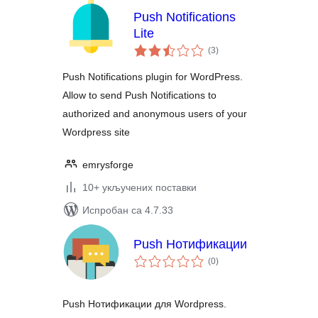
Push Notifications
Lite
укупних
(3
)
оцена
Push Notifications plugin for WordPress.
Allow to send Push Notifications to
authorized and anonymous users of your
Wordpress site
emrysforge
10+ укључених поставки
Испробан са 4.7.33
Push Нотификации
укупних
(0
)
оцена
Push Нотификации для Wordpress.