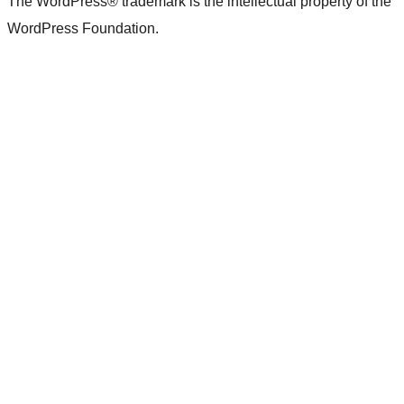
The WordPress® trademark is the intellectual property of the
WordPress Foundation.