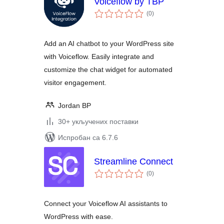
Voiceflow by TBP
укупних
(0
)
оцена
Add an AI chatbot to your WordPress site
with Voiceflow. Easily integrate and
customize the chat widget for automated
visitor engagement.
Jordan BP
30+ укључених поставки
Испробан са 6.7.6
Streamline Connect
укупних
(0
)
оцена
Connect your Voiceflow AI assistants to
WordPress with ease.