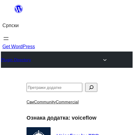
Скочи
на
Српски
садржај
Get WordPress
Plugin Directory
Претрага
Сви
Community
Commercial
Ознака додатка:
voiceflow