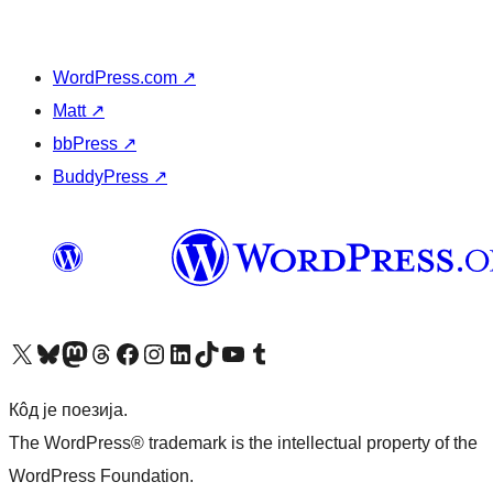
WordPress.com
↗
Matt
↗
bbPress
↗
BuddyPress
↗
Visit our X (formerly Twitter) account
Посетите наш Bluesky налог
Visit our Mastodon account
Посетите наш налог на Threads-у
Visit our Facebook page
Посетите наш Инстаграм налог
Visit our LinkedIn account
Посетите наш TikTok налог
Visit our YouTube channel
Посетите наш Tumblr налог
Кôд је поезија.
The WordPress® trademark is the intellectual property of the
WordPress Foundation.