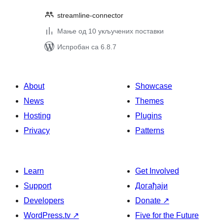
streamline-connector
Мање од 10 укључених поставки
Испробан са 6.8.7
About
Showcase
News
Themes
Hosting
Plugins
Privacy
Patterns
Learn
Get Involved
Support
Догађаји
Developers
Donate
↗
WordPress.tv
↗
Five for the Future