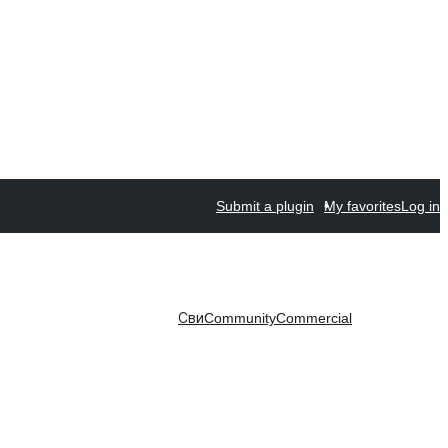
Submit a plugin
My favorites
Log in
Сви
Community
Commercial