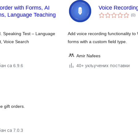
order with Forms, AI
Voice Recordin
у
ns, Language Teaching
(0
)
о
. Speaking Test – Language
Add voice recording functionality t
t, Voice Search
forms with a custom field type.
Amir Nafees
ан са 6.9.6
40+ укључених поставки
 gift orders.
ан са 7.0.3