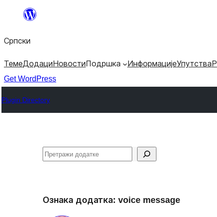
Скочи
на
Српски
садржај
Теме
Додаци
Новости
Подршка
Информације
Упутства
Р
Get WordPress
Plugin Directory
Претрага
Ознака додатка:
voice message