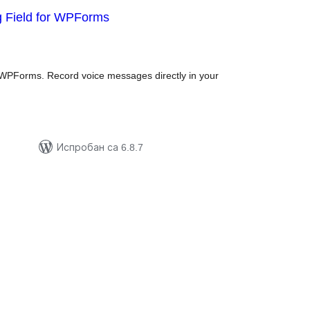
g Field for WPForms
купних
цена
o WPForms. Record voice messages directly in your
Испробан са 6.8.7