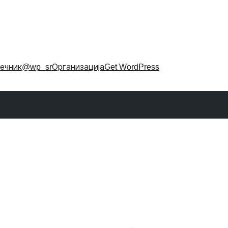
ечник
@wp_sr
Организација
Get WordPress