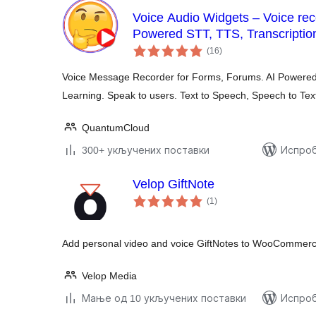
Voice Audio Widgets – Voice rec
Powered STT, TTS, Transcriptio
укупних
(16
)
оцена
Voice Message Recorder for Forms, Forums. AI Powered
Learning. Speak to users. Text to Speech, Speech to Tex
QuantumCloud
300+ укључених поставки
Испроб
Velop GiftNote
укупних
(1
)
оцена
Add personal video and voice GiftNotes to WooCommerce
Velop Media
Мање од 10 укључених поставки
Испроб