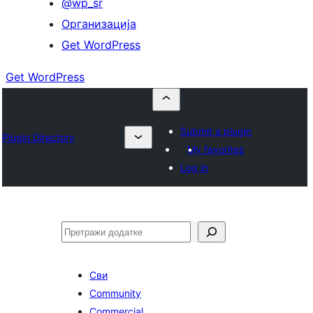
@wp_sr
Организација
Get WordPress
Get WordPress
Submit a plugin
Plugin Directory
My favorites
Log in
Претрага
Сви
Community
Commercial