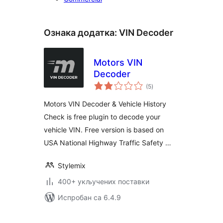
Ознака додатка:
VIN Decoder
Motors VIN
Decoder
укупних
(5
)
оцена
Motors VIN Decoder & Vehicle History
Check is free plugin to decode your
vehicle VIN. Free version is based on
USA National Highway Traffic Safety …
Stylemix
400+ укључених поставки
Испробан са 6.4.9