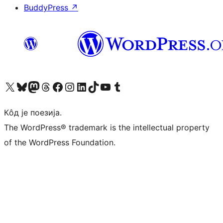
BuddyPress
↗
Visit our X (formerly Twitter) account
Посетите наш Bluesky налог
Visit our Mastodon account
Посетите наш налог на Threads-у
Visit our Facebook page
Посетите наш Инстаграм налог
Visit our LinkedIn account
Посетите наш TikTok налог
Visit our YouTube channel
Посетите наш Tumblr налог
Кôд је поезија.
The WordPress® trademark is the intellectual property
of the WordPress Foundation.