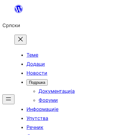
Скочи
на
Српски
садржај
Теме
Додаци
Новости
Подршка
Документација
Форуми
Информације
Упутства
Речник