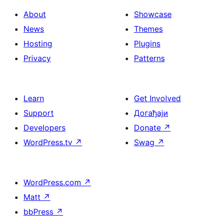
About
Showcase
News
Themes
Hosting
Plugins
Privacy
Patterns
Learn
Get Involved
Support
Догађаји
Developers
Donate
↗
WordPress.tv
↗
Swag
↗
WordPress.com
↗
Matt
↗
bbPress
↗