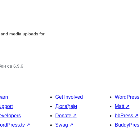
 and media uploads for
ан са 6.9.6
earn
Get Involved
WordPres
upport
Догађаји
Matt
↗
evelopers
Donate
↗
bbPress
↗
ordPress.tv
↗
Swag
↗
BuddyPre