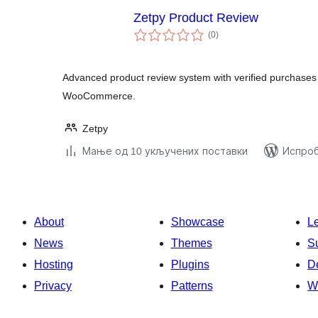
Zetpy Product Review
укупних
(0
)
оцена
Advanced product review system with verified purchases
WooCommerce.
Zetpy
Мање од 10 укључених поставки
Испроб
About
Showcase
L
News
Themes
S
Hosting
Plugins
D
Privacy
Patterns
W