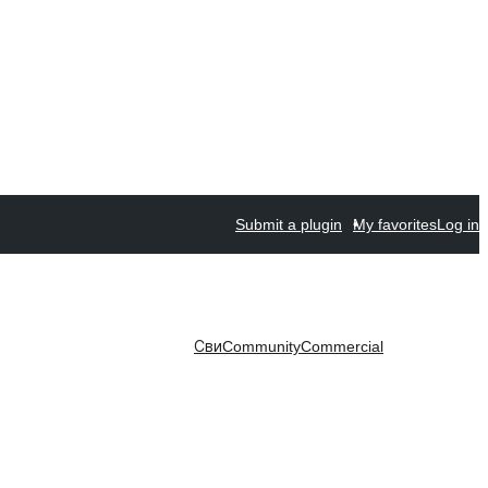
Submit a plugin
My favorites
Log in
Сви
Community
Commercial