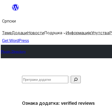
Скочи
на
Српски
садржај
Теме
Додаци
Новости
Подршка
Информације
Упутства
Р
Get WordPress
Plugin Directory
Претрага
Ознака додатка:
verified reviews