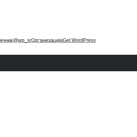
ечник
@wp_sr
Организација
Get WordPress