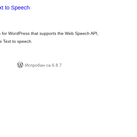
xt to Speech
упних
цена
in for WordPress that supports the Web Speech API,
e Text to speech.
Испробан са 6.8.7