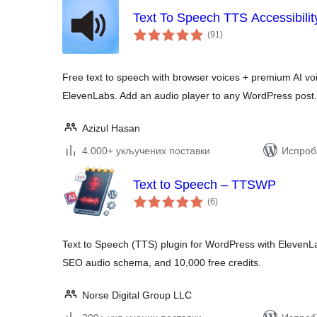
Text To Speech TTS Accessibilit
укупних
(91
)
оцена
Free text to speech with browser voices + premium AI v
ElevenLabs. Add an audio player to any WordPress post.
Azizul Hasan
4.000+ укључених поставки
Испроба
Text to Speech – TTSWP
укупних
(6
)
оцена
Text to Speech (TTS) plugin for WordPress with ElevenLa
SEO audio schema, and 10,000 free credits.
Norse Digital Group LLC