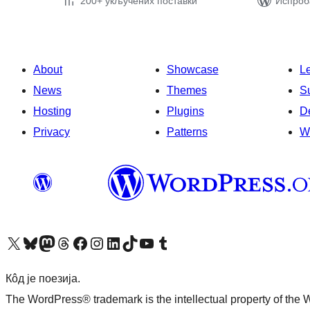
200+ укључених поставки
Испроба
About
Showcase
L
News
Themes
S
Hosting
Plugins
D
Privacy
Patterns
W
Visit our X (formerly Twitter) account
Посетите наш Bluesky налог
Visit our Mastodon account
Посетите наш налог на Threads-у
Visit our Facebook page
Посетите наш Инстаграм налог
Visit our LinkedIn account
Посетите наш TikTok налог
Visit our YouTube channel
Посетите наш Tumblr налог
Кôд је поезија.
The WordPress® trademark is the intellectual property of the