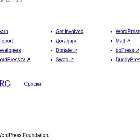
н са 7.0.3
earn
Get Involved
WordPres
upport
Догађаји
Matt
↗
evelopers
Donate
↗
bbPress
↗
ordPress.tv
↗
Swag
↗
BuddyPre
Српски
 WordPress Foundation.