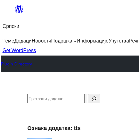
Скочи
на
Српски
садржај
Теме
Додаци
Новости
Подршка
Информације
Упутства
Реч
Get WordPress
Plugin Directory
Претрага
Ознака додатка:
tts