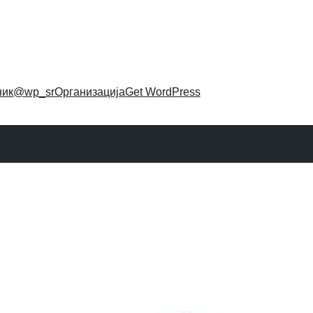
ник
@wp_sr
Организација
Get WordPress