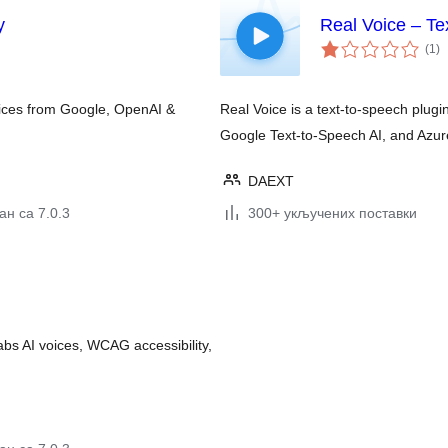
y
Real Voice – Te
ук
(1
)
о
oices from Google, OpenAI &
Real Voice is a text-to-speech plug
Google Text-to-Speech AI, and Azur
DAEXT
н са 7.0.3
300+ укључених поставки
bs AI voices, WCAG accessibility,