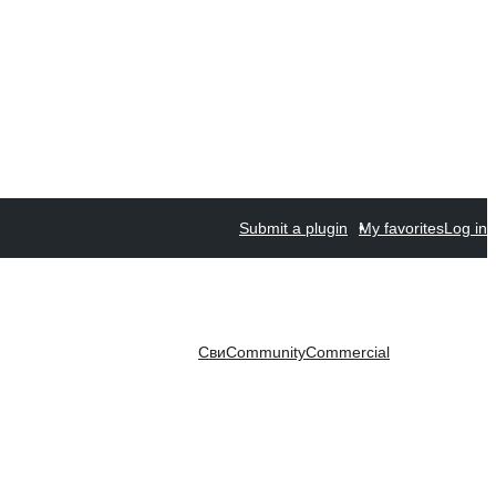
Submit a plugin
My favorites
Log in
Сви
Community
Commercial