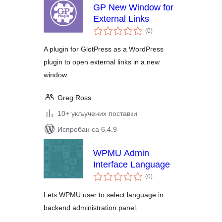
GP New Window for
External Links
укупних
(0
)
оцена
A plugin for GlotPress as a WordPress
plugin to open external links in a new
window.
Greg Ross
10+ укључених поставки
Испробан са 6.4.9
WPMU Admin
Interface Language
укупних
(0
)
оцена
Lets WPMU user to select language in
backend administration panel.