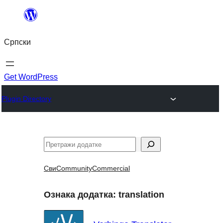
Скочи
на
Српски
садржај
Get WordPress
Plugin Directory
Претрага
Сви
Community
Commercial
Ознака додатка:
translation