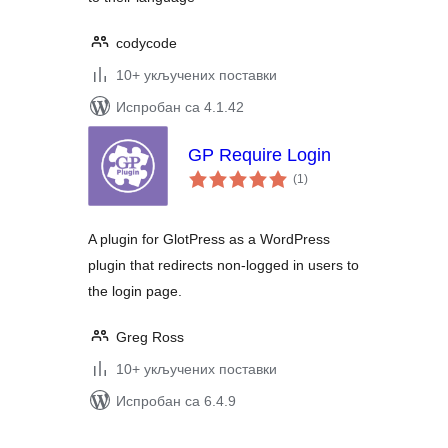
codycode
10+ укључених поставки
Испробан са 4.1.42
GP Require Login
укупних
(1
)
оцена
A plugin for GlotPress as a WordPress
plugin that redirects non-logged in users to
the login page.
Greg Ross
10+ укључених поставки
Испробан са 6.4.9