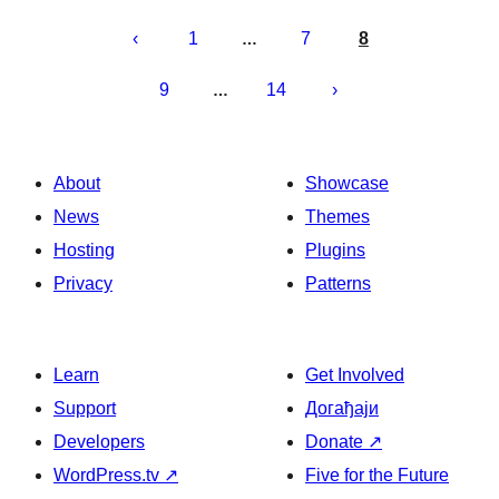
Пагинација
чланака
1
7
8
…
9
14
…
About
Showcase
News
Themes
Hosting
Plugins
Privacy
Patterns
Learn
Get Involved
Support
Догађаји
Developers
Donate
↗
WordPress.tv
↗
Five for the Future