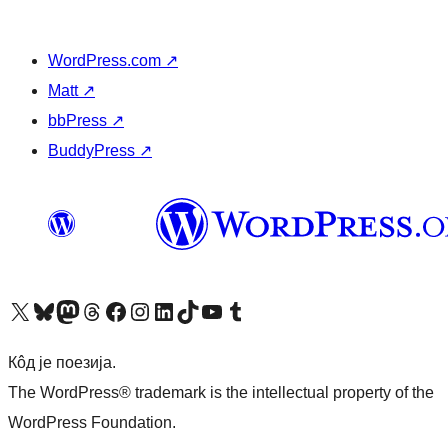
WordPress.com
↗
Matt
↗
bbPress
↗
BuddyPress
↗
Visit our X (formerly Twitter) account
Посетите наш Bluesky налог
Visit our Mastodon account
Посетите наш налог на Threads-у
Visit our Facebook page
Посетите наш Инстаграм налог
Visit our LinkedIn account
Посетите наш TikTok налог
Visit our YouTube channel
Посетите наш Tumblr налог
Кôд је поезија.
The WordPress® trademark is the intellectual property of the
WordPress Foundation.