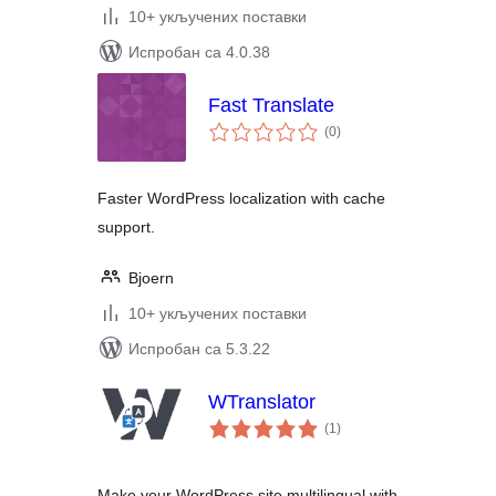
10+ укључених поставки
Испробан са 4.0.38
Fast Translate
укупних
(0
)
оцена
Faster WordPress localization with cache
support.
Bjoern
10+ укључених поставки
Испробан са 5.3.22
WTranslator
укупних
(1
)
оцена
Make your WordPress site multilingual with