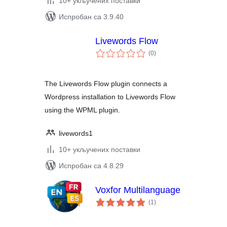
10+ укључених поставки
Испробан са 3.9.40
Livewords Flow
укупних
(0
)
оцена
The Livewords Flow plugin connects a
Wordpress installation to Livewords Flow
using the WPML plugin.
livewords1
10+ укључених поставки
Испробан са 4.8.29
Voxfor Multilanguage
укупних
(1
)
оцена