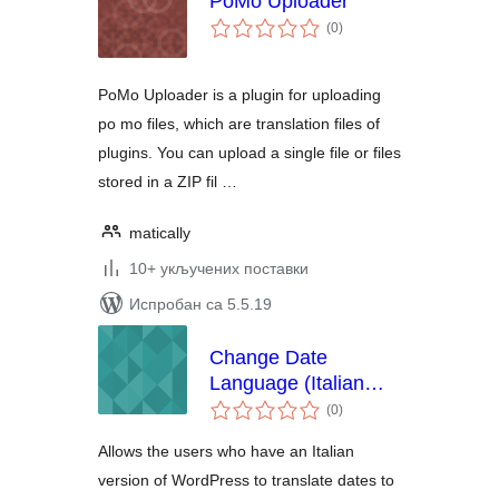
PoMo Uploader
укупних
(0
)
оцена
PoMo Uploader is a plugin for uploading
po mo files, which are translation files of
plugins. You can upload a single file or files
stored in a ZIP fil …
matically
10+ укључених поставки
Испробан са 5.5.19
Change Date
Language (Italian
укупних
people)
(0
)
оцена
Allows the users who have an Italian
version of WordPress to translate dates to