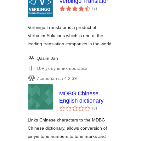
Verbingo Translator
укупних
(3
)
оцена
Verbingo Translator is a product of
Verbatim Solutions which is one of the
leading translation companies in the world.
Qasim Jan
10+ укључених поставки
Испробан са 4.2.39
MDBG Chinese-
English dictionary
укупних
(0
)
оцена
Links Chinese characters to the MDBG
Chinese dictionary, allows conversion of
pinyin tone numbers to tone marks and