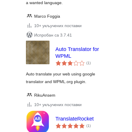
a wanted language.
Marco Foggia
10+ укључених поставки
Испробан са 3.7.41
Auto Translator for
WPML
укупних
(1
)
оцена
Auto translate your web using google
translator and WPML.org plugin.
RikuAnsem
10+ укључених поставки
TranslateRocket
укупних
(1
)
оцена