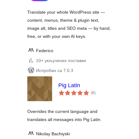
Translate your whole WordPress site —
content, menus, theme & plugin text,
image alt, titles and SEO meta — by hand,
free, or with your own AI keys.
Federico
10+ укључених поставки
Испробан са 7.0.3
Pig Latin
укупних
(6
)
оцена
Overrides the current language and
translates all messages into Pig Latin.
Nikolay Bachiyski