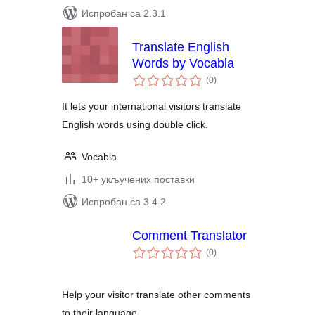
Испробан са 2.3.1
Translate English
Words by Vocabla
укупних
(0
)
оцена
It lets your international visitors translate
English words using double click.
Vocabla
10+ укључених поставки
Испробан са 3.4.2
Comment Translator
укупних
(0
)
оцена
Help your visitor translate other comments
to their language