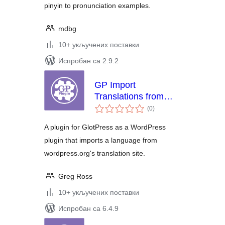
pinyin to pronunciation examples.
mdbg
10+ укључених поставки
Испробан са 2.9.2
GP Import
Translations from
укупних
wordress.org
(0
)
оцена
A plugin for GlotPress as a WordPress
plugin that imports a language from
wordpress.org's translation site.
Greg Ross
10+ укључених поставки
Испробан са 6.4.9