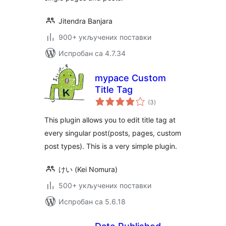
Jitendra Banjara
900+ укључених поставки
Испробан са 4.7.34
mypace Custom
Title Tag
укупних
(3
)
оцена
This plugin allows you to edit title tag at
every singular post(posts, pages, custom
post types). This is a very simple plugin.
けい (Kei Nomura)
500+ укључених поставки
Испробан са 5.6.18