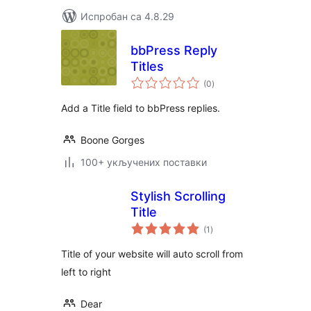
Испробан са 4.8.29
bbPress Reply
Titles
укупних
(0
)
оцена
Add a Title field to bbPress replies.
Boone Gorges
100+ укључених поставки
Stylish Scrolling
Title
укупних
(1
)
оцена
Title of your website will auto scroll from
left to right
Dear