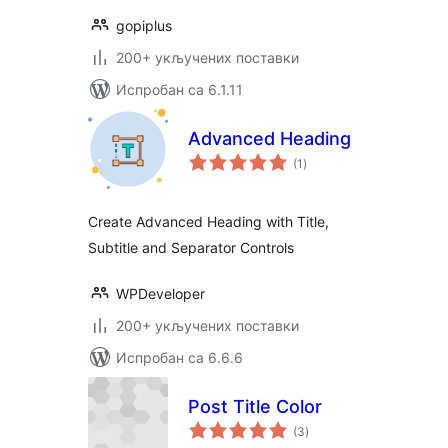
gopiplus
200+ укључених поставки
Испробан са 6.1.11
Advanced Heading
укупних
(1
)
оцена
Create Advanced Heading with Title,
Subtitle and Separator Controls
WPDeveloper
200+ укључених поставки
Испробан са 6.6.6
Post Title Color
укупних
(3
)
оцена