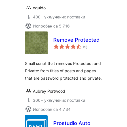
oguido
400+ укључених поставки
Испробан са 5.7.16
Remove Protected
укупних
(9
)
оцена
Small script that removes Protected: and
Private: from titles of posts and pages
that are password protected and private.
Aubrey Portwood
300+ укључених поставки
Испробан са 4.7.34
Prostudio Auto