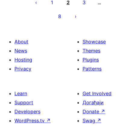
чланака
1
2
3
…
8
About
Showcase
News
Themes
Hosting
Plugins
Privacy
Patterns
Learn
Get Involved
Support
Догађаји
Developers
Donate
↗
WordPress.tv
↗
Swag
↗