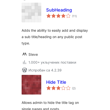
SubHeading
укупних
(11
)
оцена
Adds the ability to easily add and display
a sub title/heading on any public post
type.
Steve
1.000+ укључених поставки
Испробан са 4.2.39
Hide Title
укупних
(2
)
оцена
Allows admin to hide the title tag on
single pages and posts.