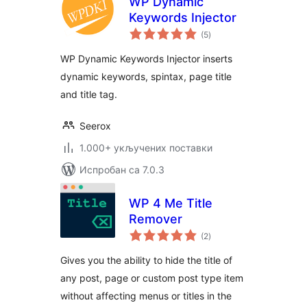
WP Dynamic
Keywords Injector
укупних
(5
)
оцена
WP Dynamic Keywords Injector inserts
dynamic keywords, spintax, page title
and title tag.
Seerox
1.000+ укључених поставки
Испробан са 7.0.3
WP 4 Me Title
Remover
укупних
(2
)
оцена
Gives you the ability to hide the title of
any post, page or custom post type item
without affecting menus or titles in the