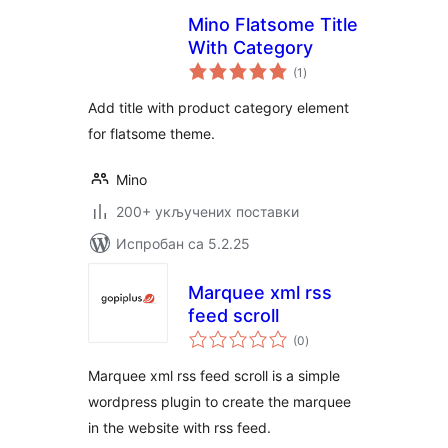
Mino Flatsome Title
With Category
укупних
(1
)
оцена
Add title with product category element
for flatsome theme.
Mino
200+ укључених поставки
Испробан са 5.2.25
Marquee xml rss
feed scroll
укупних
(0
)
оцена
Marquee xml rss feed scroll is a simple
wordpress plugin to create the marquee
in the website with rss feed.