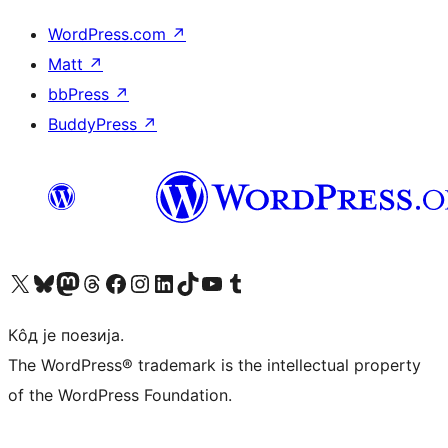
WordPress.com
↗
Matt
↗
bbPress
↗
BuddyPress
↗
Visit our X (formerly Twitter) account
Посетите наш Bluesky налог
Visit our Mastodon account
Посетите наш налог на Threads-у
Visit our Facebook page
Посетите наш Инстаграм налог
Visit our LinkedIn account
Посетите наш TikTok налог
Visit our YouTube channel
Посетите наш Tumblr налог
Кôд је поезија.
The WordPress® trademark is the intellectual property
of the WordPress Foundation.