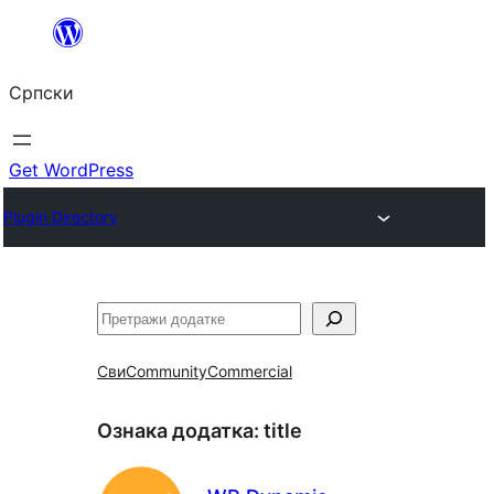
Скочи
на
Српски
садржај
Get WordPress
Plugin Directory
Претрага
Сви
Community
Commercial
Ознака додатка:
title