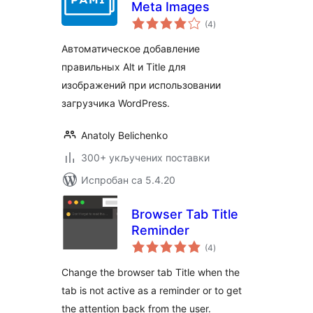
Meta Images
укупних
(4
)
оцена
Автоматическое добавление
правильных Alt и Title для
изображений при использовании
загрузчика WordPress.
Anatoly Belichenko
300+ укључених поставки
Испробан са 5.4.20
Browser Tab Title
Reminder
укупних
(4
)
оцена
Change the browser tab Title when the
tab is not active as a reminder or to get
the attention back from the user.