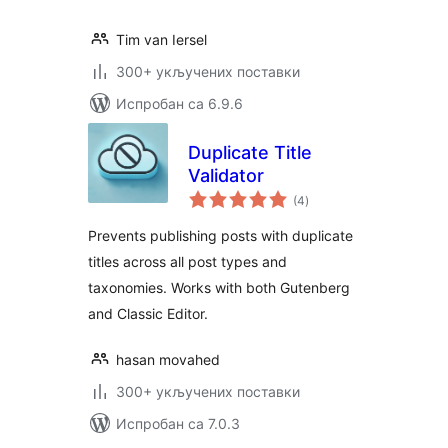
Tim van Iersel
300+ укључених поставки
Испробан са 6.9.6
Duplicate Title
Validator
укупних
(4
)
оцена
Prevents publishing posts with duplicate
titles across all post types and
taxonomies. Works with both Gutenberg
and Classic Editor.
hasan movahed
300+ укључених поставки
Испробан са 7.0.3