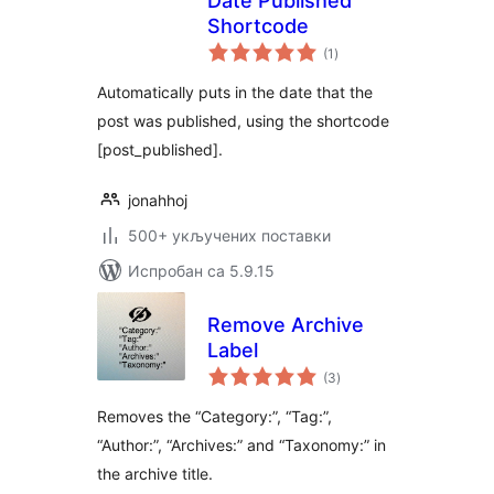
Date Published
Shortcode
укупних
(1
)
оцена
Automatically puts in the date that the
post was published, using the shortcode
[post_published].
jonahhoj
500+ укључених поставки
Испробан са 5.9.15
Remove Archive
Label
укупних
(3
)
оцена
Removes the “Category:”, “Tag:”,
“Author:”, “Archives:” and “Taxonomy:” in
the archive title.