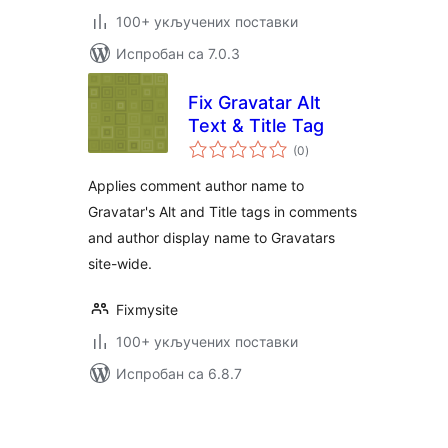
100+ укључених поставки
Испробан са 7.0.3
Fix Gravatar Alt
Text & Title Tag
укупних
(0
)
оцена
Applies comment author name to
Gravatar's Alt and Title tags in comments
and author display name to Gravatars
site-wide.
Fixmysite
100+ укључених поставки
Испробан са 6.8.7
Пагинација