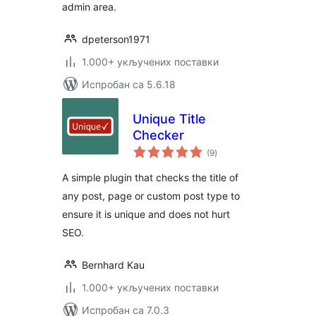
admin area.
dpeterson1971
1.000+ укључених поставки
Испробан са 5.6.18
Unique Title
Checker
укупних
(9
)
оцена
A simple plugin that checks the title of
any post, page or custom post type to
ensure it is unique and does not hurt
SEO.
Bernhard Kau
1.000+ укључених поставки
Испробан са 7.0.3