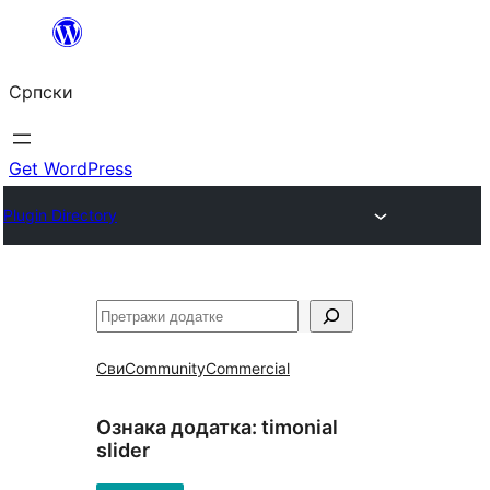
Скочи
на
Српски
садржај
Get WordPress
Plugin Directory
Претрага
Сви
Community
Commercial
Ознака додатка:
timonial
slider