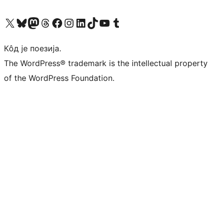
Visit our X (formerly Twitter) account
Посетите наш Bluesky налог
Visit our Mastodon account
Посетите наш налог на Threads-у
Visit our Facebook page
Посетите наш Инстаграм налог
Visit our LinkedIn account
Посетите наш TikTok налог
Visit our YouTube channel
Посетите наш Tumblr налог
Кôд је поезија.
The WordPress® trademark is the intellectual property
of the WordPress Foundation.