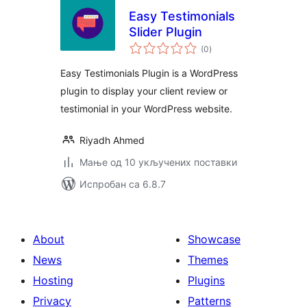
Easy Testimonials
Slider Plugin
укупних
(0
)
оцена
Easy Testimonials Plugin is a WordPress
plugin to display your client review or
testimonial in your WordPress website.
Riyadh Ahmed
Мање од 10 укључених поставки
Испробан са 6.8.7
About
Showcase
News
Themes
Hosting
Plugins
Privacy
Patterns