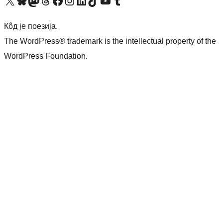
Visit our X (formerly Twitter) account
Посетите наш Bluesky налог
Visit our Mastodon account
Посетите наш налог на Threads-у
Visit our Facebook page
Посетите наш Инстаграм налог
Visit our LinkedIn account
Посетите наш TikTok налог
Visit our YouTube channel
Посетите наш Tumblr налог
Кôд је поезија.
The WordPress® trademark is the intellectual property of the
WordPress Foundation.