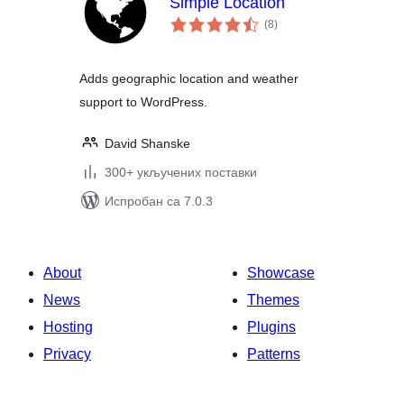
Simple Location
укупних
(8
)
оцена
Adds geographic location and weather
support to WordPress.
David Shanske
300+ укључених поставки
Испробан са 7.0.3
About
Showcase
News
Themes
Hosting
Plugins
Privacy
Patterns