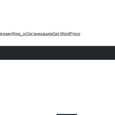
ечник
@wp_sr
Организација
Get WordPress