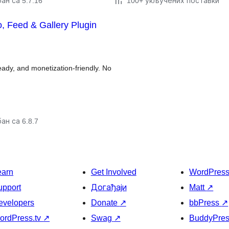
ан са 5.7.16
100+ укључених поставки
, Feed & Gallery Plugin
dy, and monetization-friendly. No
ан са 6.8.7
earn
Get Involved
WordPres
upport
Догађаји
Matt
↗
evelopers
Donate
↗
bbPress
↗
ordPress.tv
↗
Swag
↗
BuddyPre