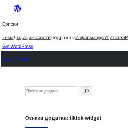
Скочи
на
Српски
садржај
Теме
Додаци
Новости
Подршка
Информације
Упутства
Р
Get WordPress
Plugin Directory
Претрага
Ознака додатка:
tiktok widget