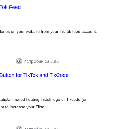
Tok Feed
укупних
оцена
lleries on your website from your TikTok feed account.
Испробан са 6.9.6
 Button for TikTok and TikCode
купних
цена
tatic/animated floating Tiktok logo or Tikcode (on
unt to increase your Tikto …