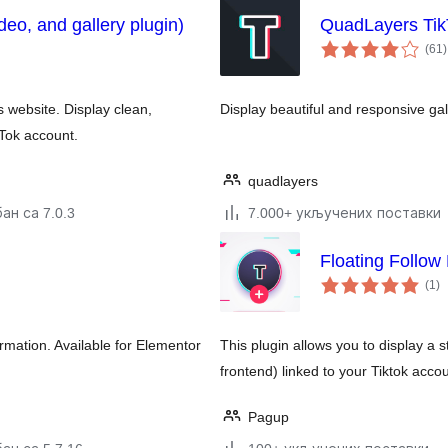
deo, and gallery plugin)
QuadLayers Tik
(61
)
 website. Display clean,
Display beautiful and responsive ga
Tok account.
quadlayers
ан са 7.0.3
7.000+ укључених поставки
Floating Follow
у
(1
)
о
rmation. Available for Elementor
This plugin allows you to display a s
frontend) linked to your Tiktok acco
Pagup