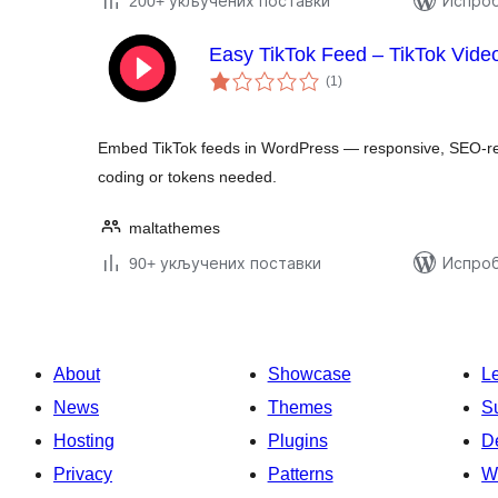
200+ укључених поставки
Испроб
Easy TikTok Feed – TikTok Video
укупних
(1
)
оцена
Embed TikTok feeds in WordPress — responsive, SEO-rea
coding or tokens needed.
maltathemes
90+ укључених поставки
Испроб
About
Showcase
L
News
Themes
S
Hosting
Plugins
D
Privacy
Patterns
W