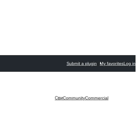
Submit a plugin
My favorites
Log in
Сви
Community
Commercial