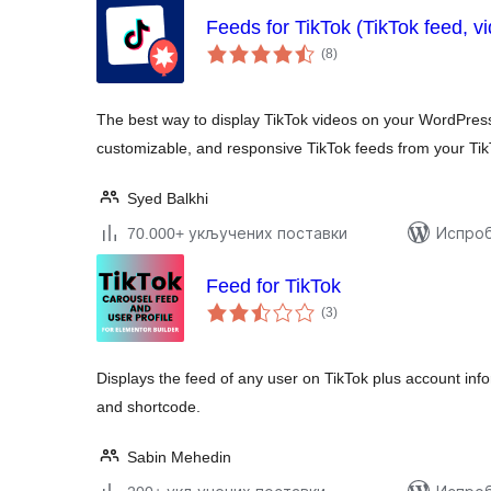
Feeds for TikTok (TikTok feed, vi
укупних
(8
)
оцена
The best way to display TikTok videos on your WordPress
customizable, and responsive TikTok feeds from your Tik
Syed Balkhi
70.000+ укључених поставки
Испроб
Feed for TikTok
укупних
(3
)
оцена
Displays the feed of any user on TikTok plus account info
and shortcode.
Sabin Mehedin