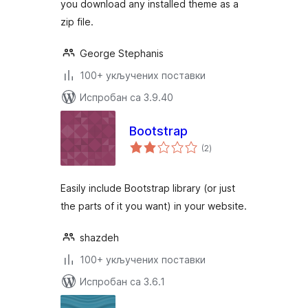
you download any installed theme as a
zip file.
George Stephanis
100+ укључених поставки
Испробан са 3.9.40
Bootstrap
укупних
(2
)
оцена
Easily include Bootstrap library (or just
the parts of it you want) in your website.
shazdeh
100+ укључених поставки
Испробан са 3.6.1