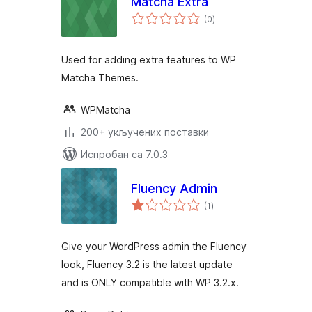
Matcha Extra
укупних
(0
)
оцена
Used for adding extra features to WP
Matcha Themes.
WPMatcha
200+ укључених поставки
Испробан са 7.0.3
Fluency Admin
укупних
(1
)
оцена
Give your WordPress admin the Fluency
look, Fluency 3.2 is the latest update
and is ONLY compatible with WP 3.2.x.