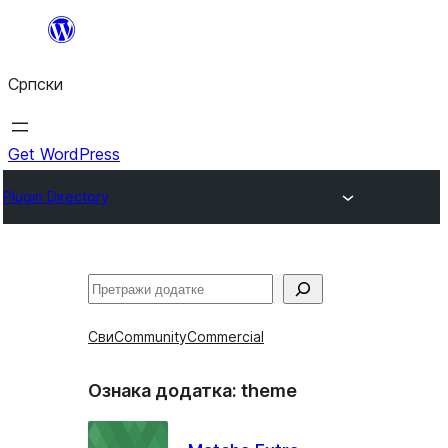
Скочи
на
Српски
садржај
Get WordPress
Plugin Directory
Претрага
Сви
Community
Commercial
Ознака додатка:
theme