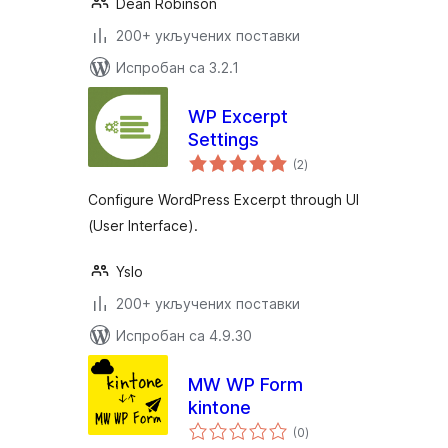
Dean Robinson
200+ укључених поставки
Испробан са 3.2.1
WP Excerpt
Settings
укупних
(2
)
оцена
Configure WordPress Excerpt through UI
(User Interface).
Yslo
200+ укључених поставки
Испробан са 4.9.30
MW WP Form
kintone
укупних
(0
)
оцена