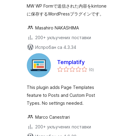
MW WP Formで送信された内容をkintone
に保存するWordPressプラグインです。
Masahiro NAKASHIMA
200+ укључених поставки
Испробан са 4.3.34
Templatify
укупних
(0
)
оцена
This plugin adds Page Templates
feature to Posts and Custom Post
Types. No settings needed.
Marco Canestrari
200+ укључених поставки