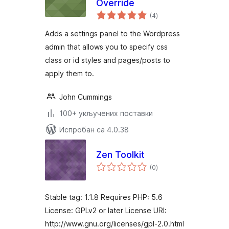
Override
укупних
(4
)
оцена
Adds a settings panel to the Wordpress
admin that allows you to specify css
class or id styles and pages/posts to
apply them to.
John Cummings
100+ укључених поставки
Испробан са 4.0.38
Zen Toolkit
укупних
(0
)
оцена
Stable tag: 1.1.8 Requires PHP: 5.6
License: GPLv2 or later License URI:
http://www.gnu.org/licenses/gpl-2.0.html