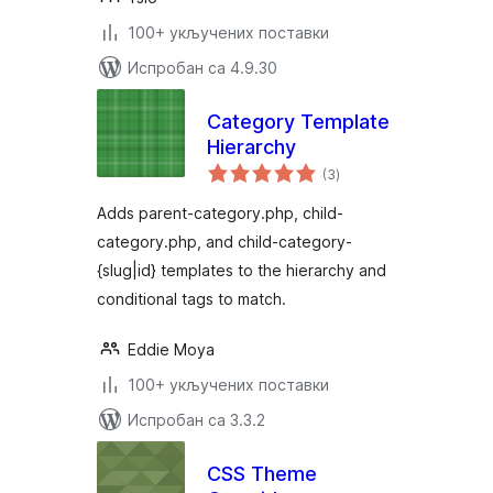
100+ укључених поставки
Испробан са 4.9.30
Category Template
Hierarchy
укупних
(3
)
оцена
Adds parent-category.php, child-
category.php, and child-category-
{slug|id} templates to the hierarchy and
conditional tags to match.
Eddie Moya
100+ укључених поставки
Испробан са 3.3.2
CSS Theme