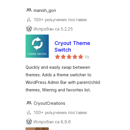
manish_gori
100+ укључених поставки
Испробан са 5.2.25
Cryout Theme
Switch
укупних
(1
)
оцена
Quickly and easily swap between
themes. Adds a theme switcher to
WordPress Admin Bar with parent/child
themes, filtering and favorites list.
CryoutCreations
100+ укључених поставки
Испробан са 6.9.6