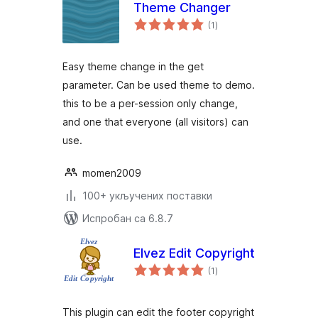
Theme Changer
укупних
(1
)
оцена
Easy theme change in the get
parameter. Can be used theme to demo.
this to be a per-session only change,
and one that everyone (all visitors) can
use.
momen2009
100+ укључених поставки
Испробан са 6.8.7
Elvez Edit Copyright
укупних
(1
)
оцена
This plugin can edit the footer copyright