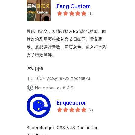
Feng Custom
укупних
(1
)
оцена
晨风自定义，友情链接及RSS聚合功能，图
片灯箱及网页特效包含节日氛围、雪花飘
落、底部运行天数、网页灰色、输入框七彩
光子特效等等。
阿锋
100+ укључених поставки
Испробан са 6.4.9
Enqueueror
укупних
(2
)
оцена
Supercharged CSS & JS Coding for