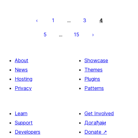
Пагинација
чланака
1
3
4
…
5
15
…
About
Showcase
News
Themes
Hosting
Plugins
Privacy
Patterns
Learn
Get Involved
Support
Догађаји
Developers
Donate
↗