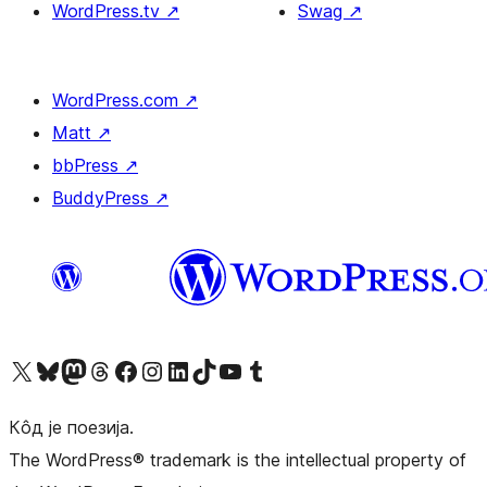
WordPress.tv
↗
Swag
↗
WordPress.com
↗
Matt
↗
bbPress
↗
BuddyPress
↗
Visit our X (formerly Twitter) account
Посетите наш Bluesky налог
Visit our Mastodon account
Посетите наш налог на Threads-у
Visit our Facebook page
Посетите наш Инстаграм налог
Visit our LinkedIn account
Посетите наш TikTok налог
Visit our YouTube channel
Посетите наш Tumblr налог
Кôд је поезија.
The WordPress® trademark is the intellectual property of