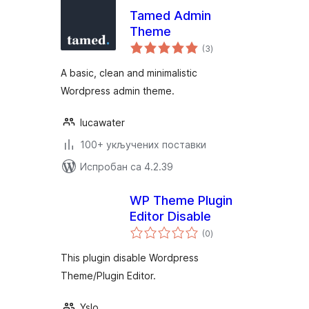
Tamed Admin
Theme
укупних
(3
)
оцена
A basic, clean and minimalistic
Wordpress admin theme.
lucawater
100+ укључених поставки
Испробан са 4.2.39
WP Theme Plugin
Editor Disable
укупних
(0
)
оцена
This plugin disable Wordpress
Theme/Plugin Editor.
Yslo