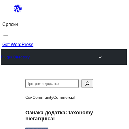
Скочи
на
Српски
садржај
Get WordPress
Plugin Directory
Претрага
Сви
Community
Commercial
Ознака додатка:
taxonomy
hierarquical