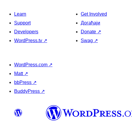
Learn
Get Involved
Support
Догађаји
Developers
Donate
↗
WordPress.tv
↗
Swag
↗
WordPress.com
↗
Matt
↗
bbPress
↗
BuddyPress
↗