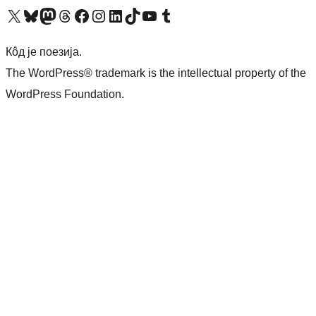
Visit our X (formerly Twitter) account
Посетите наш Bluesky налог
Visit our Mastodon account
Посетите наш налог на Threads-у
Visit our Facebook page
Посетите наш Инстаграм налог
Visit our LinkedIn account
Посетите наш TikTok налог
Visit our YouTube channel
Посетите наш Tumblr налог
Кôд је поезија.
The WordPress® trademark is the intellectual property of the
WordPress Foundation.