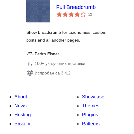
Full Breadcrumb
укупних
(2
)
оцена
Show breadcrumb for taxonomies, custom
posts and all another pages.
Pedro Elsner
100+ укључених поставки
Испробан са 3.4.2
About
Showcase
News
Themes
Hosting
Plugins
Privacy
Patterns