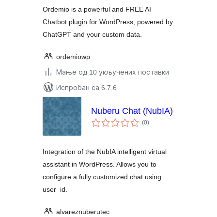
Ordemio is a powerful and FREE AI
Chatbot plugin for WordPress, powered by
ChatGPT and your custom data.
ordemiowp
Мање од 10 укључених поставки
Испробан са 6.7.6
Nuberu Chat (NubIA)
укупних
(0
)
оцена
Integration of the NubIA intelligent virtual
assistant in WordPress. Allows you to
configure a fully customized chat using
user_id.
alvareznuberutec