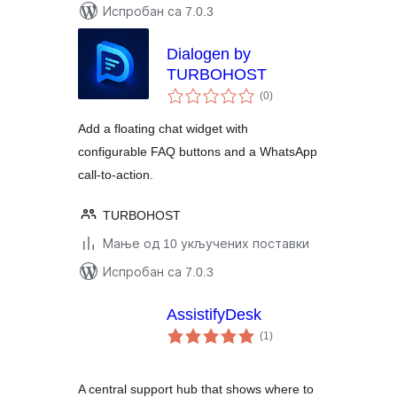
Испробан са 7.0.3
Dialogen by
TURBOHOST
укупних
(0
)
оцена
Add a floating chat widget with
configurable FAQ buttons and a WhatsApp
call-to-action.
TURBOHOST
Мање од 10 укључених поставки
Испробан са 7.0.3
AssistifyDesk
укупних
(1
)
оцена
A central support hub that shows where to