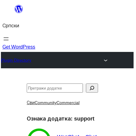
Скочи
на
Српски
садржај
Get WordPress
Plugin Directory
Претрага
Сви
Community
Commercial
Ознака додатка:
support