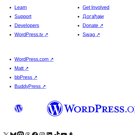
Learn
Get Involved
Support
Догађаји
Developers
Donate
↗
WordPress.tv
↗
Swag
↗
WordPress.com
↗
Matt
↗
bbPress
↗
BuddyPress
↗
Visit our X (formerly Twitter) account
Посетите наш Bluesky налог
Visit our Mastodon account
Посетите наш налог на Threads-у
Visit our Facebook page
Посетите наш Инстаграм налог
Visit our LinkedIn account
Посетите наш TikTok налог
Visit our YouTube channel
Посетите наш Tumblr налог