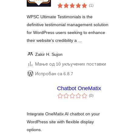
укупних
(1
)
оцена
WPSC Ultimate Testimonials is the
definitive testimonial management solution
for WordPress users seeking to enhance
their website's credibility a …
Zakir H. Sujon
Мање од 10 укључених поставки
Испробан са 6.8.7
Chatbot OneMatix
укупних
(0
)
оцена
Integrate OneMatix AI chatbot on your
WordPress site with flexible display
options.