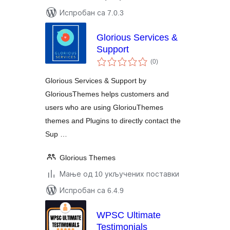
Испробан са 7.0.3
Glorious Services &
Support
укупних
(0
)
оцена
Glorious Services & Support by
GloriousThemes helps customers and
users who are using GloriouThemes
themes and Plugins to directly contact the
Sup …
Glorious Themes
Мање од 10 укључених поставки
Испробан са 6.4.9
WPSC Ultimate
Testimonials