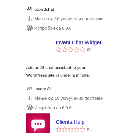
boxedchat
Мање од 10 укључених поставки
Испробан са 6.9.6
Invent Chat Widget
укупних
(0
)
оцена
Add an AI chat assistant to your
WordPress site in under a minute.
Invent AI
Мање од 10 укључених поставки
Испробан са 6.9.6
Clients.Help
укупних
(0
)
оцена