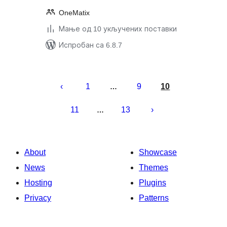
OneMatix
Мање од 10 укључених поставки
Испробан са 6.8.7
Пагинација
чланака
1
9
10
…
11
13
…
About
Showcase
News
Themes
Hosting
Plugins
Privacy
Patterns