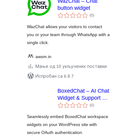
WazChat – Chat
button widget
укупних
(0
)
оцена
WazChat allows your visitors to contact
you or your team through WhatsApp with a
single click.
awsm.in
Мање од 10 укључених поставки
Испробан са 6.8.7
BoxedChat – AI Chat
Widget & Support &
укупних
Helpdesk
(0
)
оцена
Seamlessly embed BoxedChat workspace
widgets on your WordPress site with
secure OAuth authentication.