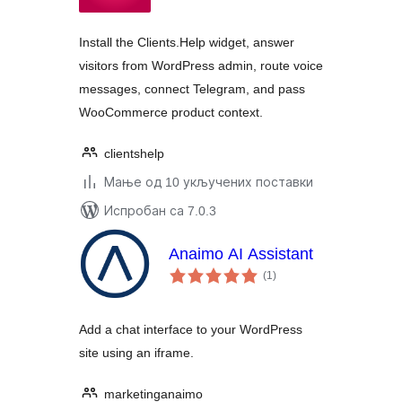
Install the Clients.Help widget, answer
visitors from WordPress admin, route voice
messages, connect Telegram, and pass
WooCommerce product context.
clientshelp
Мање од 10 укључених поставки
Испробан са 7.0.3
Anaimo AI Assistant
укупних
(1
)
оцена
Add a chat interface to your WordPress
site using an iframe.
marketinganaimo