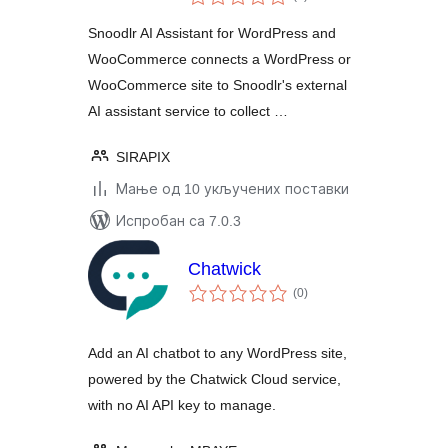
оцена
Snoodlr AI Assistant for WordPress and
WooCommerce connects a WordPress or
WooCommerce site to Snoodlr's external
AI assistant service to collect …
SIRAPIX
Мање од 10 укључених поставки
Испробан са 7.0.3
Chatwick
укупних
(0
)
оцена
Add an AI chatbot to any WordPress site,
powered by the Chatwick Cloud service,
with no AI API key to manage.