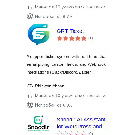
Мање од 10 укључених поставки
Испробан са 6.7.6
GRT Ticket
укупних
(1
)
оцена
A support ticket system with real-time chat,
email piping, custom fields, and Webhook
integrations (Slack/Discord/Zapier).
Ridhwan Ahsan
Мање од 10 укључених поставки
Испробан са 6.9.6
Snoodlr AI Assistant
for WordPress and
укупних
WooCommerce
(0
)