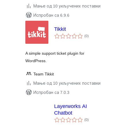
Мање од 10 укључених поставки
Испробан са 6.9.6
Tikkit
укупних
(0
)
оцена
A simple support ticket plugin for
WordPress.
Team Tikkit
Мање од 10 укључених поставки
Испробан са 7.0.3
Layerworks AI
Chatbot
укупних
(0
)
оцена