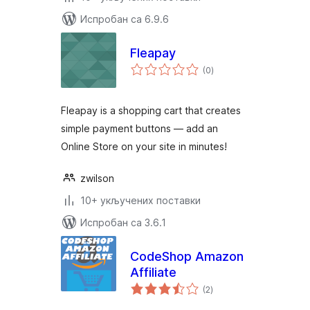
Испробан са 6.9.6
Fleapay
укупних
(0
)
оцена
Fleapay is a shopping cart that creates
simple payment buttons — add an
Online Store on your site in minutes!
zwilson
10+ укључених поставки
Испробан са 3.6.1
CodeShop Amazon
Affiliate
укупних
(2
)
оцена