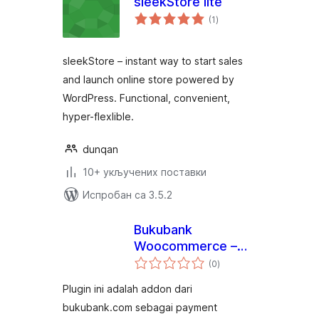
sleekStore lite
укупних
(1
)
оцена
sleekStore – instant way to start sales
and launch online store powered by
WordPress. Functional, convenient,
hyper-flexlible.
dunqan
10+ укључених поставки
Испробан са 3.5.2
Bukubank
Woocommerce –
укупних
Cek Mutasi Bank
(0
)
оцена
dan Pembayaran
Plugin ini adalah addon dari
Secara Otomatis
bukubank.com sebagai payment
Rekening Indonesia