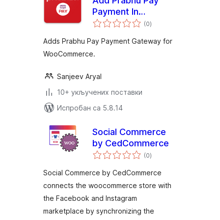
Add Prabhu Pay
Payment In
укупних
WooCommerce
(0
)
оцена
Adds Prabhu Pay Payment Gateway for
WooCommerce.
Sanjeev Aryal
10+ укључених поставки
Испробан са 5.8.14
Social Commerce
by CedCommerce
укупних
(0
)
оцена
Social Commerce by CedCommerce
connects the woocommerce store with
the Facebook and Instagram
marketplace by synchronizing the