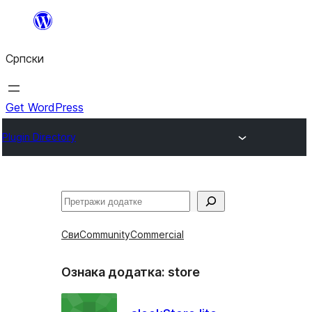
Скочи
на
Српски
садржај
Get WordPress
Plugin Directory
Претрага
Сви
Community
Commercial
Ознака додатка:
store