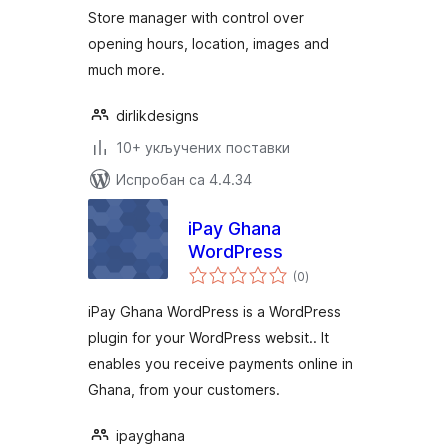
Store manager with control over
opening hours, location, images and
much more.
dirlikdesigns
10+ укључених поставки
Испробан са 4.4.34
iPay Ghana
WordPress
укупних
(0
)
оцена
iPay Ghana WordPress is a WordPress
plugin for your WordPress websit.. It
enables you receive payments online in
Ghana, from your customers.
ipayghana