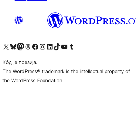
Visit our X (formerly Twitter) account
Посетите наш Bluesky налог
Visit our Mastodon account
Посетите наш налог на Threads-у
Visit our Facebook page
Посетите наш Инстаграм налог
Visit our LinkedIn account
Посетите наш TikTok налог
Visit our YouTube channel
Посетите наш Tumblr налог
Кôд је поезија.
The WordPress® trademark is the intellectual property of
the WordPress Foundation.