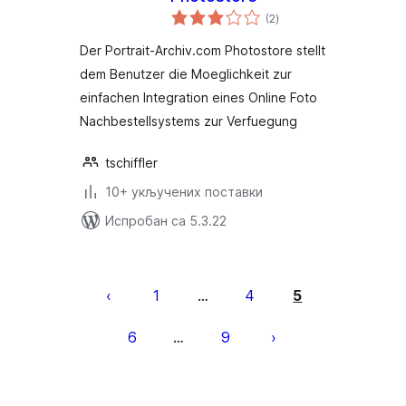
укупних
(2
)
оцена
Der Portrait-Archiv.com Photostore stellt
dem Benutzer die Moeglichkeit zur
einfachen Integration eines Online Foto
Nachbestellsystems zur Verfuegung
tschiffler
10+ укључених поставки
Испробан са 5.3.22
Пагинација
чланака
1
4
5
…
6
9
…