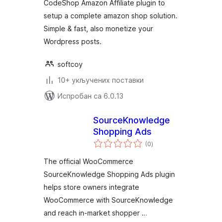
CodeShop Amazon Affiliate plugin to
setup a complete amazon shop solution.
Simple & fast, also monetize your
Wordpress posts.
softcoy
10+ укључених поставки
Испробан са 6.0.13
SourceKnowledge
Shopping Ads
укупних
(0
)
оцена
The official WooCommerce
SourceKnowledge Shopping Ads plugin
helps store owners integrate
WooCommerce with SourceKnowledge
and reach in-market shopper …