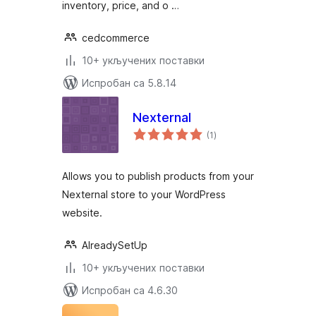
inventory, price, and o …
cedcommerce
10+ укључених поставки
Испробан са 5.8.14
Nexternal
укупних
(1
)
оцена
Allows you to publish products from your
Nexternal store to your WordPress
website.
AlreadySetUp
10+ укључених поставки
Испробан са 4.6.30