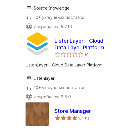
SourceKnowledge
10+ укључених поставки
Испробан са 5.7.16
ListenLayer – Cloud
Data Layer Platform
укупних
(0
)
оцена
ListenLayer – Cloud Data Layer Platform
Listenlayer
10+ укључених поставки
Испробан са 6.5.9
Store Manager
укупних
(1
)
оцена