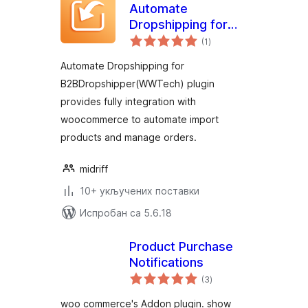
Automate
Dropshipping for
укупних
B2BDropshipper(WWTech)
(1
)
оцена
Automate Dropshipping for
B2BDropshipper(WWTech) plugin
provides fully integration with
woocommerce to automate import
products and manage orders.
midriff
10+ укључених поставки
Испробан са 5.6.18
Product Purchase
Notifications
укупних
(3
)
оцена
woo commerce's Addon plugin. show