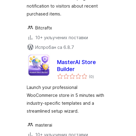
notification to visitors about recent
purchased items.
Bitcraftx
10+ укључених поставки
Испробан са 6.8.7
MasterAI Store
Builder
укупних
(0
)
оцена
Launch your professional
WooCommerce store in 5 minutes with
industry-specific templates and a
streamlined setup wizard.
masterai
10+ укључених поставки