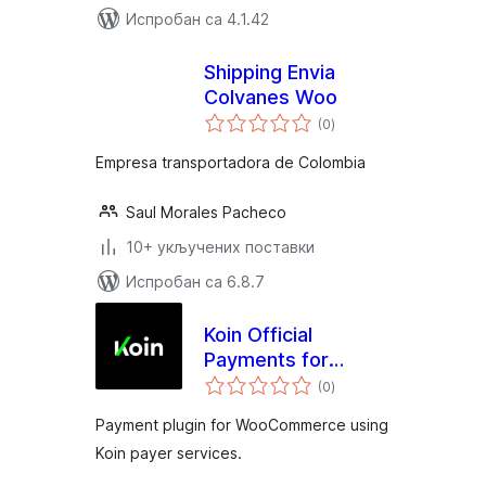
Испробан са 4.1.42
Shipping Envia
Colvanes Woo
укупних
(0
)
оцена
Empresa transportadora de Colombia
Saul Morales Pacheco
10+ укључених поставки
Испробан са 6.8.7
Koin Official
Payments for
укупних
WooCommerce
(0
)
оцена
Payment plugin for WooCommerce using
Koin payer services.