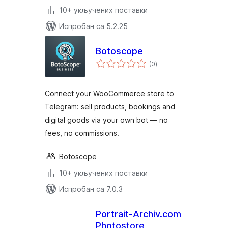
10+ укључених поставки
Испробан са 5.2.25
Botoscope
укупних
(0
)
оцена
Connect your WooCommerce store to
Telegram: sell products, bookings and
digital goods via your own bot — no
fees, no commissions.
Botoscope
10+ укључених поставки
Испробан са 7.0.3
Portrait-Archiv.com
Photostore