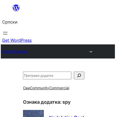
Скочи
на
Српски
садржај
Get WordPress
Plugin Directory
Претрага
Сви
Community
Commercial
Ознака додатка:
spy