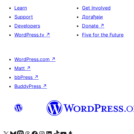
Learn
Get Involved
Support
Догађаји
Developers
Donate
↗
WordPress.tv
↗
Five for the Future
WordPress.com
↗
Matt
↗
bbPress
↗
BuddyPress
↗
Visit our X (formerly Twitter) account
Посетите наш Bluesky налог
Visit our Mastodon account
Посетите наш налог на Threads-у
Visit our Facebook page
Посетите наш Инстаграм налог
Visit our LinkedIn account
Посетите наш TikTok налог
Visit our YouTube channel
Посетите наш Tumblr налог