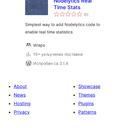
Nodelytics Real
Time Stats
укупних
(0
)
оцена
Simplest way to add Nodelytics code to
enable real time statistics
straps
10+ укључених поставки
Испробан са 3.1.4
About
Showcase
News
Themes
Hosting
Plugins
Privacy
Patterns