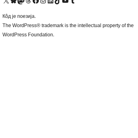
Visit our X (formerly Twitter) account
Посетите наш Bluesky налог
Visit our Mastodon account
Посетите наш налог на Threads-у
Visit our Facebook page
Посетите наш Инстаграм налог
Visit our LinkedIn account
Посетите наш TikTok налог
Visit our YouTube channel
Посетите наш Tumblr налог
Кôд је поезија.
The WordPress® trademark is the intellectual property of the
WordPress Foundation.