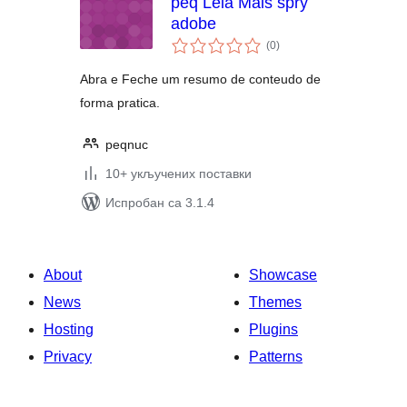
peq Leia Mais spry
adobe
укупних
(0
)
оцена
Abra e Feche um resumo de conteudo de
forma pratica.
peqnuc
10+ укључених поставки
Испробан са 3.1.4
About
Showcase
News
Themes
Hosting
Plugins
Privacy
Patterns