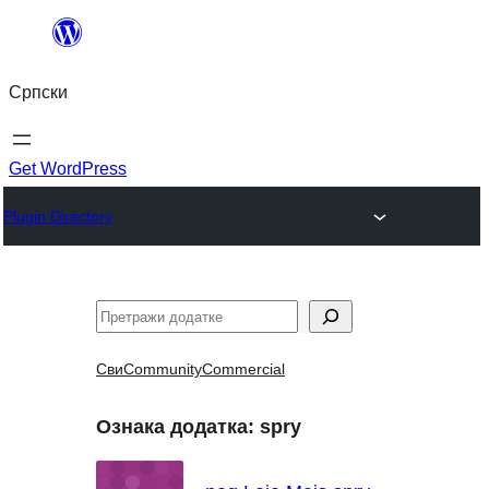
Скочи
на
Српски
садржај
Get WordPress
Plugin Directory
Претрага
Сви
Community
Commercial
Ознака додатка:
spry