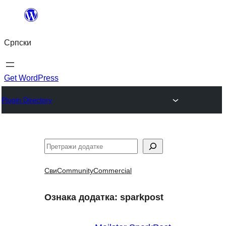
Скочи
на
Српски
садржај
Get WordPress
Plugin Directory
Претрага
Сви
Community
Commercial
Ознака додатка:
sparkpost