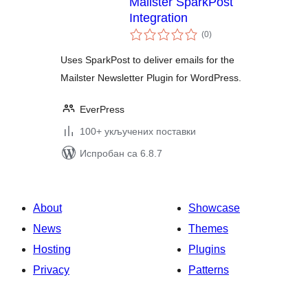
Mailster SparkPost
Integration
укупних
(0
)
оцена
Uses SparkPost to deliver emails for the
Mailster Newsletter Plugin for WordPress.
EverPress
100+ укључених поставки
Испробан са 6.8.7
About
Showcase
News
Themes
Hosting
Plugins
Privacy
Patterns