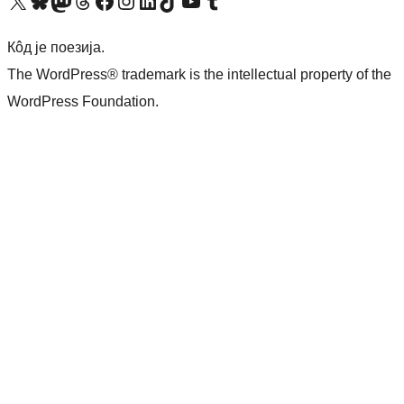
Visit our X (formerly Twitter) account
Посетите наш Bluesky налог
Visit our Mastodon account
Посетите наш налог на Threads-у
Visit our Facebook page
Посетите наш Инстаграм налог
Visit our LinkedIn account
Посетите наш TikTok налог
Visit our YouTube channel
Посетите наш Tumblr налог
Кôд је поезија.
The WordPress® trademark is the intellectual property of the
WordPress Foundation.