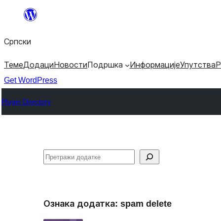
Скочи
на
Српски
садржај
Теме
Додаци
Новости
Подршка
Информације
Упутства
Р
Get WordPress
Plugin Directory
Претрага
Ознака додатка:
spam delete