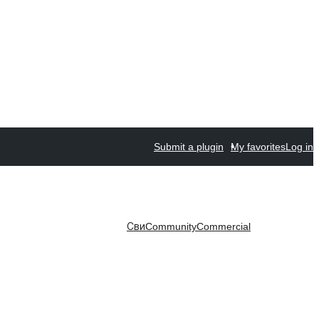
Submit a plugin
My favorites
Log in
Сви
Community
Commercial