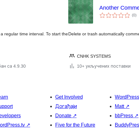
Another Comme
у
(0
)
о
regular time interval. To start the
Delete or trash automatically com
CNHK SYSTEMS
ан са 4.9.30
10+ укључених поставки
earn
Get Involved
WordPres
upport
Догађаји
Matt
↗
evelopers
Donate
↗
bbPress
↗
ordPress.tv
↗
Five for the Future
BuddyPre