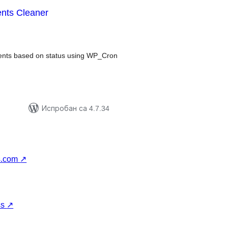
nts Cleaner
купних
цена
ments based on status using WP_Cron
Испробан са 4.7.34
s.com
↗
ss
↗