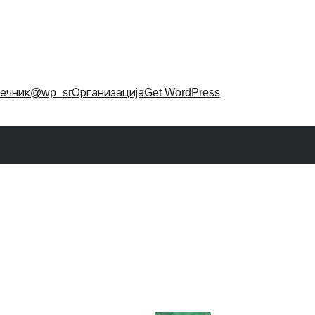
ечник
@wp_sr
Организација
Get WordPress