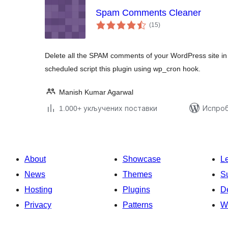
Spam Comments Cleaner
укупних
(15
)
оцена
Delete all the SPAM comments of your WordPress site in a 
scheduled script this plugin using wp_cron hook.
Manish Kumar Agarwal
1.000+ укључених поставки
Испроб
About
Showcase
L
News
Themes
S
Hosting
Plugins
D
Privacy
Patterns
W