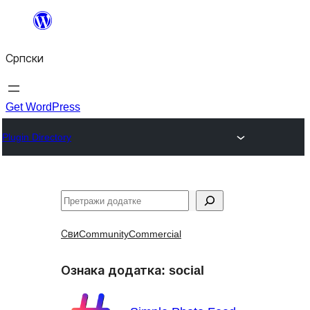
Скочи
на
Српски
садржај
Get WordPress
Plugin Directory
Претрага
Сви
Community
Commercial
Ознака додатка:
social