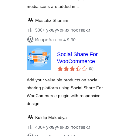
media icons are added in …
Mostafiz Shamim
500+ укључених поставки
Испробан са 4.9.30
Social Share For
WooCommerce
укупних
(5
)
оцена
Add your valualble products on social
sharing platform using Social Share For
WooCommerce plugin with responsive
design.
Kuldip Makadiya
400+ укључених поставки