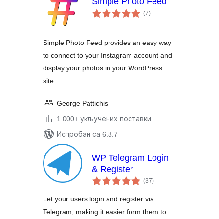
Simple Photo Feed
укупних
(7
)
оцена
Simple Photo Feed provides an easy way
to connect to your Instagram account and
display your photos in your WordPress
site.
George Pattichis
1.000+ укључених поставки
Испробан са 6.8.7
WP Telegram Login
& Register
укупних
(37
)
оцена
Let your users login and register via
Telegram, making it easier form them to