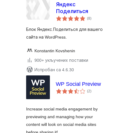
Яндекс
Поделиться
укупних
(8
)
оцена
Блок Яндекс.Поделиться для вашего
сайта на WordPress.
Konstantin Kovshenin
900+ укључених поставки
Испробан са 4.6.30
WP Social Preview
укупних
(2
)
оцена
Increase social media engagement by
previewing and managing how your
content will look on social media sites
before sharing it!