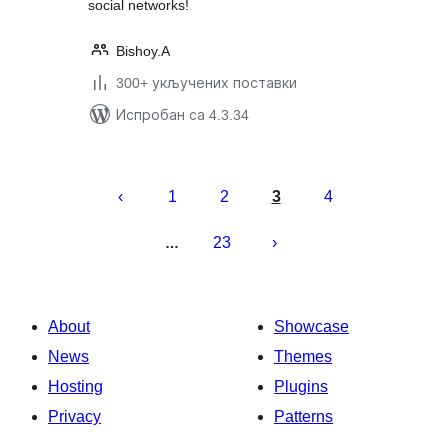
social networks!
Bishoy.A
300+ укључених поставки
Испробан са 4.3.34
Пагинација
чланака
1
2
3
4
23
…
About
Showcase
News
Themes
Hosting
Plugins
Privacy
Patterns