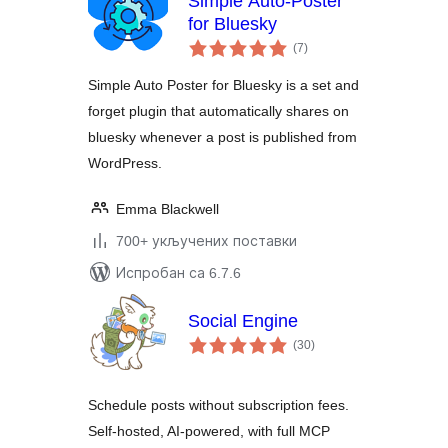
Simple Auto-Poster
for Bluesky
укупних
(7
)
оцена
Simple Auto Poster for Bluesky is a set and
forget plugin that automatically shares on
bluesky whenever a post is published from
WordPress.
Emma Blackwell
700+ укључених поставки
Испробан са 6.7.6
Social Engine
укупних
(30
)
оцена
Schedule posts without subscription fees.
Self-hosted, AI-powered, with full MCP