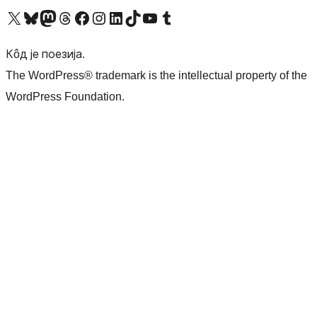
Visit our X (formerly Twitter) account
Посетите наш Bluesky налог
Visit our Mastodon account
Посетите наш налог на Threads-у
Visit our Facebook page
Посетите наш Инстаграм налог
Visit our LinkedIn account
Посетите наш TikTok налог
Visit our YouTube channel
Посетите наш Tumblr налог
Кôд је поезија.
The WordPress® trademark is the intellectual property of the
WordPress Foundation.