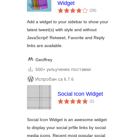
Widget
укупних
(26
)
оцена
Add a widget to your sidebar to show your
latest tweet(s) with style and without
JavaScript! Retweet, Favorite and Reply
links are available.
Geoffrey
500+ укључених поставки
Испробан са 6.7.6
Social Icon Widget
укупних
(1
)
оцена
Social Icon Widget is an awesome widget
to display your social prfile links by social
media icons. Recent most popular social