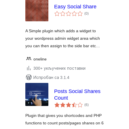
Easy Social Share
укупних
(0
)
оцена
A Simple plugin which adds a widget to
your wordpress admin widget area which
you can then assign to the side bar etc…
oneline
300+ укључених поставки
Испробан са 3.1.4
Posts Social Shares
Count
укупних
(6
)
оцена
Plugin that gives you shortcodes and PHP
functions to count posts/pages shares on 6