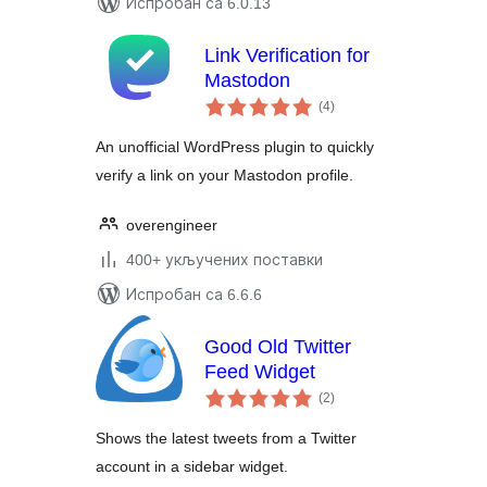
Испробан са 6.0.13
Link Verification for
Mastodon
укупних
(4
)
оцена
An unofficial WordPress plugin to quickly
verify a link on your Mastodon profile.
overengineer
400+ укључених поставки
Испробан са 6.6.6
Good Old Twitter
Feed Widget
укупних
(2
)
оцена
Shows the latest tweets from a Twitter
account in a sidebar widget.