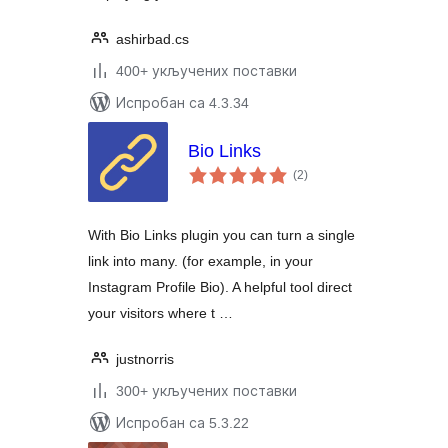
ashirbad.cs
400+ укључених поставки
Испробан са 4.3.34
Bio Links
укупних
(2
)
оцена
With Bio Links plugin you can turn a single
link into many. (for example, in your
Instagram Profile Bio). A helpful tool direct
your visitors where t …
justnorris
300+ укључених поставки
Испробан са 5.3.22