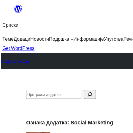
Скочи
на
Српски
садржај
Теме
Додаци
Новости
Подршка
Информације
Упутства
Реч
Get WordPress
Plugin Directory
Претрага
Ознака додатка:
Social Marketing