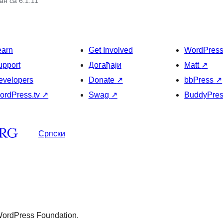
н са 6.1.11
earn
Get Involved
WordPres
upport
Догађаји
Matt
↗
evelopers
Donate
↗
bbPress
↗
ordPress.tv
↗
Swag
↗
BuddyPre
Српски
 WordPress Foundation.