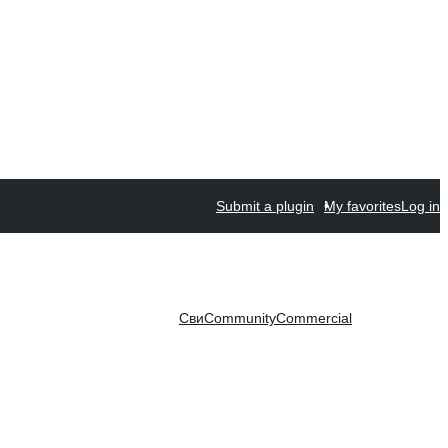
Submit a plugin
My favorites
Log in
Сви
Community
Commercial