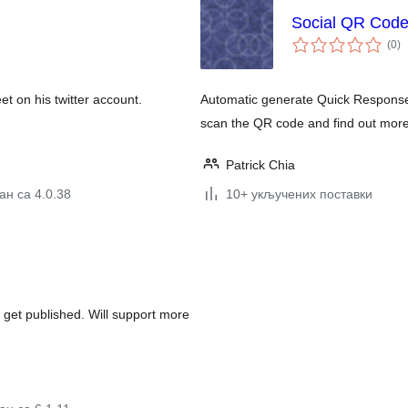
Social QR Cod
ук
(0
)
о
et on his twitter account.
Automatic generate Quick Response 
scan the QR code and find out more
Patrick Chia
ан са 4.0.38
10+ укључених поставки
 get published. Will support more