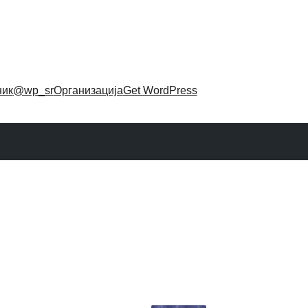
ник
@wp_sr
Организација
Get WordPress