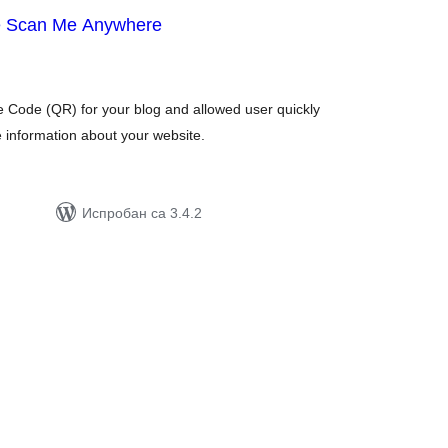
e Scan Me Anywhere
упних
цена
Code (QR) for your blog and allowed user quickly
 information about your website.
Испробан са 3.4.2