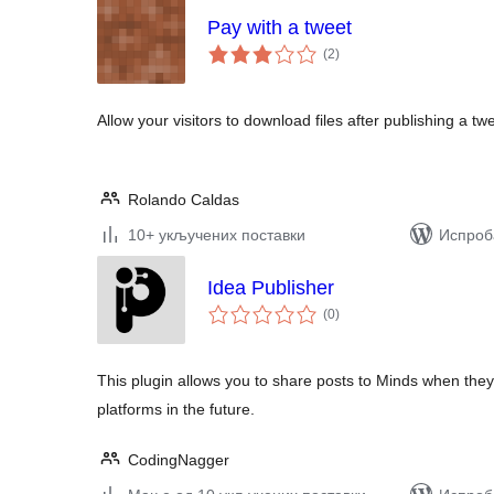
Pay with a tweet
укупних
(2
)
оцена
Allow your visitors to download files after publishing a twe
Rolando Caldas
10+ укључених поставки
Испроб
Idea Publisher
укупних
(0
)
оцена
This plugin allows you to share posts to Minds when they
platforms in the future.
CodingNagger