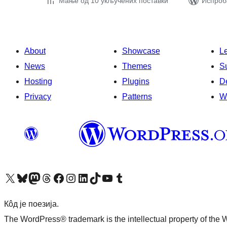
Мање од 10 укључених поставки
Испроба
About
Showcase
L
News
Themes
S
Hosting
Plugins
D
Privacy
Patterns
W
Visit our X (formerly Twitter) account
Посетите наш Bluesky налог
Visit our Mastodon account
Посетите наш налог на Threads-у
Visit our Facebook page
Посетите наш Инстаграм налог
Visit our LinkedIn account
Посетите наш TikTok налог
Visit our YouTube channel
Посетите наш Tumblr налог
Кôд је поезија.
The WordPress® trademark is the intellectual property of the