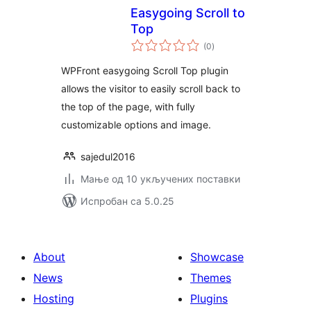
Easygoing Scroll to
Top
укупних
(0
)
оцена
WPFront easygoing Scroll Top plugin
allows the visitor to easily scroll back to
the top of the page, with fully
customizable options and image.
sajedul2016
Мање од 10 укључених поставки
Испробан са 5.0.25
About
Showcase
News
Themes
Hosting
Plugins