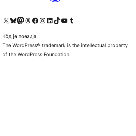
Visit our X (formerly Twitter) account
Посетите наш Bluesky налог
Visit our Mastodon account
Посетите наш налог на Threads-у
Visit our Facebook page
Посетите наш Инстаграм налог
Visit our LinkedIn account
Посетите наш TikTok налог
Visit our YouTube channel
Посетите наш Tumblr налог
Кôд је поезија.
The WordPress® trademark is the intellectual property
of the WordPress Foundation.