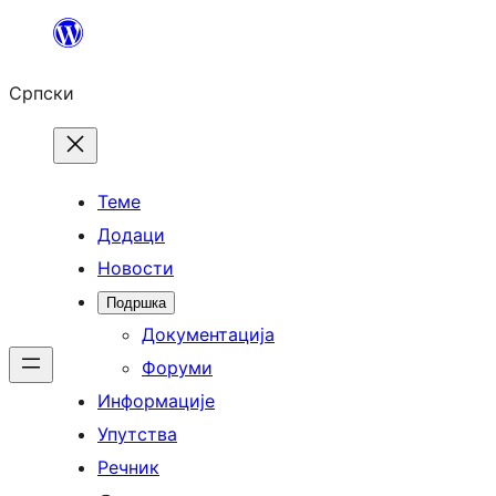
Скочи
на
Српски
садржај
Теме
Додаци
Новости
Подршка
Документација
Форуми
Информације
Упутства
Речник