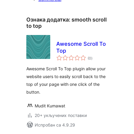
Ознака додатка:
smooth scroll
to top
Awesome Scroll To
Top
укупних
(0
)
оцена
Awesome Scroll To Top plugin allow your
website users to easily scroll back to the
top of your page with one click of the
button.
Mudit Kumawat
20+ укључених поставки
Испробан са 4.9.29