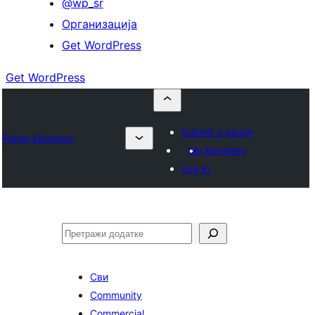
@wp_sr
Организација
Get WordPress
Get WordPress
Submit a plugin
Plugin Directory
My favorites
Log in
Претрага
Сви
Community
Commercial