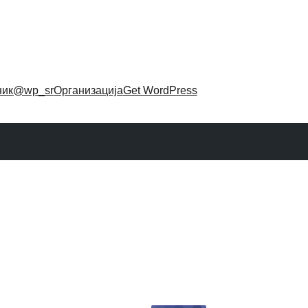
ник
@wp_sr
Организација
Get WordPress