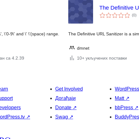
The Definitive 
ук
(0
)
о
 \'0-9\' and \' \'(space) range.
The Definitive URL Sanitizer is a sim
dmnet
ан са 4.2.39
10+ укључених поставки
earn
Get Involved
WordPres
upport
Догађаји
Matt
↗
evelopers
Donate
↗
bbPress
↗
ordPress.tv
↗
Swag
↗
BuddyPre