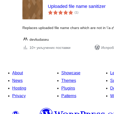
Uploaded file name sanitizer
укупних
(1
)
оцена
Replaces uploaded file name chars which are not in \'a-z\',
devliudaseu
10+ укључених поставки
Испроб
About
Showcase
L
News
Themes
S
Hosting
Plugins
D
Privacy
Patterns
W