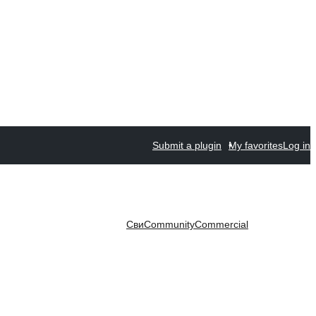
Submit a plugin
My favorites
Log in
Сви
Community
Commercial