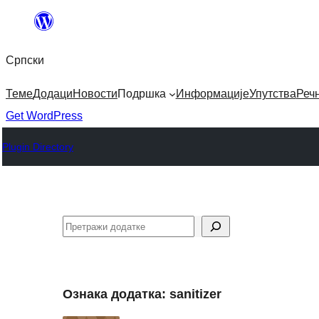
Скочи
на
Српски
садржај
Теме
Додаци
Новости
Подршка
Информације
Упутства
Реч
Get WordPress
Plugin Directory
Претрага
Ознака додатка:
sanitizer