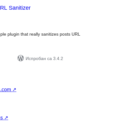
URL Sanitizer
упних
цена
ple plugin that really sanitizes posts URL
Испробан са 3.4.2
s.com
↗
ss
↗