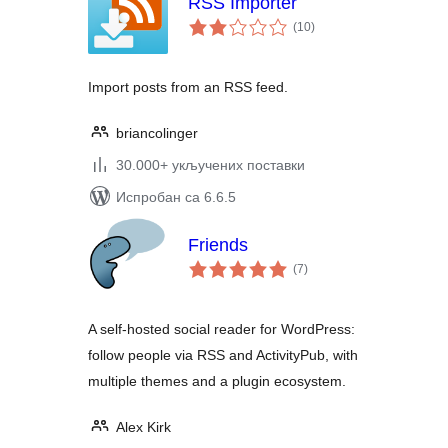
RSS Importer
укупних
(10
)
оцена
Import posts from an RSS feed.
briancolinger
30.000+ укључених поставки
Испробан са 6.6.5
Friends
укупних
(7
)
оцена
A self-hosted social reader for WordPress:
follow people via RSS and ActivityPub, with
multiple themes and a plugin ecosystem.
Alex Kirk