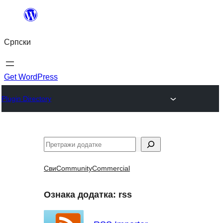
Скочи
на
Српски
садржај
Get WordPress
Plugin Directory
Претрага
Сви
Community
Commercial
Ознака додатка:
rss