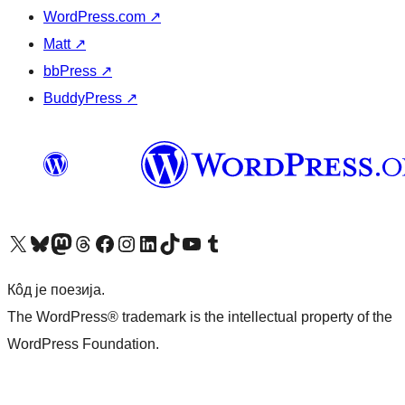
WordPress.com
↗
Matt
↗
bbPress
↗
BuddyPress
↗
Visit our X (formerly Twitter) account
Посетите наш Bluesky налог
Visit our Mastodon account
Посетите наш налог на Threads-у
Visit our Facebook page
Посетите наш Инстаграм налог
Visit our LinkedIn account
Посетите наш TikTok налог
Visit our YouTube channel
Посетите наш Tumblr налог
Кôд је поезија.
The WordPress® trademark is the intellectual property of the
WordPress Foundation.