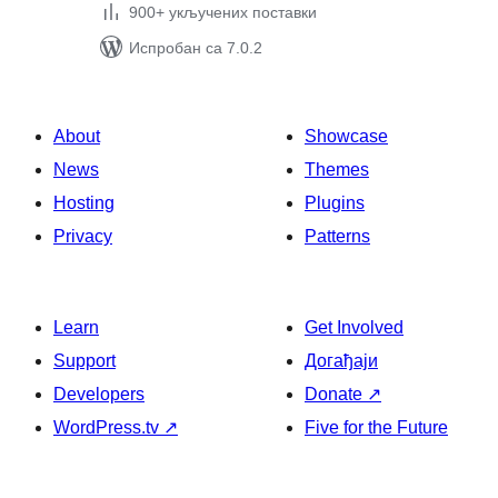
900+ укључених поставки
Испробан са 7.0.2
About
Showcase
News
Themes
Hosting
Plugins
Privacy
Patterns
Learn
Get Involved
Support
Догађаји
Developers
Donate
↗
WordPress.tv
↗
Five for the Future