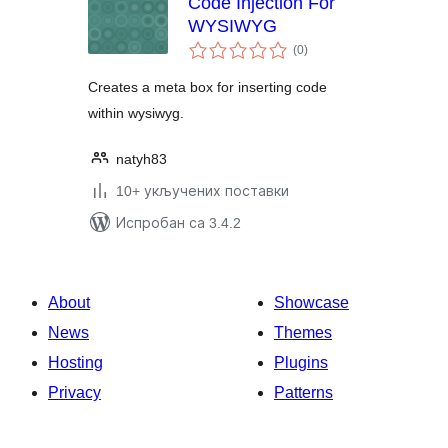
Code Injection For
WYSIWYG
укупних
(0
)
оцена
Creates a meta box for inserting code
within wysiwyg.
natyh83
10+ укључених поставки
Испробан са 3.4.2
About
Showcase
News
Themes
Hosting
Plugins
Privacy
Patterns