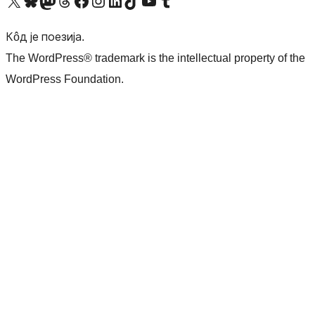
Visit our X (formerly Twitter) account
Посетите наш Bluesky налог
Visit our Mastodon account
Посетите наш налог на Threads-у
Visit our Facebook page
Посетите наш Инстаграм налог
Visit our LinkedIn account
Посетите наш TikTok налог
Visit our YouTube channel
Посетите наш Tumblr налог
Кôд је поезија.
The WordPress® trademark is the intellectual property of the
WordPress Foundation.