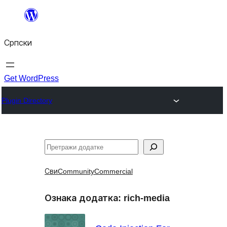
Скочи
на
Српски
садржај
Get WordPress
Plugin Directory
Претрага
Сви
Community
Commercial
Ознака додатка:
rich-media